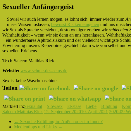
Sexueller Anfängergeist
Soviel wir auch lernen mögen, es lohnt sich, immer wieder zum
An
unser Wissen loslassen,
bewusst Risiken eingehen
und uns unsicher
wir Sex als Sprache verstehen, desto weniger erleben wir
schlechten 
Wahrhaftigkeit – wenn wir sie denn an uns heranlassen. Wahrhaftigke
– ein wunderbares Aphrodisiakum und der vielleicht wichtigste Schlüs
Erweiterung unseres Repertoires geschieht dann wie von selbst und wi
sexuellen Erlebens.
Text:
Saleem Matthias Riek
Website:
www.schule-des-seins.de
Sex ist keine Waschmaschine
Teilen
Markiert in:
Sexualität
Slowsex
Ekstase
Liebe
Bindung
Kom
Saleem Matthias Riek
15. September 2020
10. April 2021
2020-09 Wen
←
Sexuelle Erfüllung im Außen oder im Innen?
Medientipps und Links
→