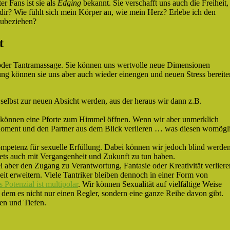
er Fans ist sie als
Edging
bekannt. Sie verschafft uns auch die Freiheit,
ir? Wie fühlt sich mein Körper an, wie mein Herz? Erlebe ich den
zubeziehen?
t
 oder Tantramassage. Sie können uns wertvolle neue Dimensionen
ung können sie uns aber auch wieder einengen und neuen Stress bereite
selbst zur neuen Absicht werden, aus der heraus wir dann z.B.
 können eine Pforte zum Himmel öffnen. Wenn wir aber unmerklich
Moment und den Partner aus dem Blick verlieren … was diesen womögl
ompetenz für sexuelle Erfüllung. Dabei können wir jedoch blind werde
tets auch mit Vergangenheit und Zukunft zu tun haben.
i aber den Zugang zu Verantwortung, Fantasie oder Kreativität verliere
t erweitern. Viele Tantriker bleiben dennoch in einer Form von
s Potenzial ist multipolar
. Wir können Sexualität auf vielfältige Weise
i dem es nicht nur einen Regler, sondern eine ganze Reihe davon gibt.
en und Tiefen.