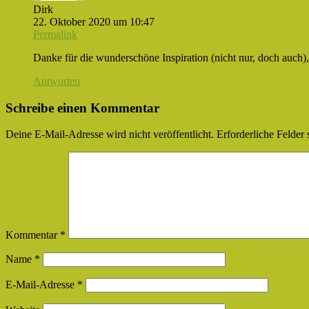
Dirk
22. Oktober 2020 um 10:47
Permalink
Danke für die wunderschöne Inspiration (nicht nur, doch auch
Antworten
Schreibe einen Kommentar
Deine E-Mail-Adresse wird nicht veröffentlicht.
Erforderliche Felder 
Kommentar
*
Name
*
E-Mail-Adresse
*