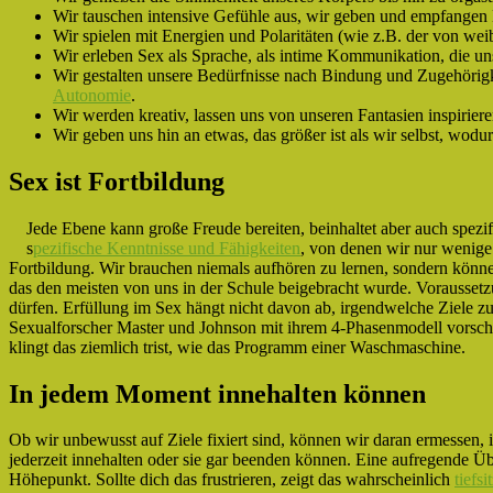
Wir tauschen intensive Gefühle aus, wir geben und empfangen 
Wir spielen mit Energien und Polaritäten (wie z.B. der von wei
Wir erleben Sex als Sprache, als intime Kommunikation, die un
Wir gestalten unsere Bedürfnisse nach Bindung und Zugehörigk
Autonomie
.
Wir werden kreativ, lassen uns von unseren Fantasien inspiriere
Wir geben uns hin an etwas, das größer ist als wir selbst, wo
Sex ist Fortbildung
Jede Ebene kann große Freude bereiten, beinhaltet aber auch spez
s
pezifische Kenntnisse und Fähigkeiten
, von denen wir nur wenige
Fortbildung. Wir brauchen niemals aufhören zu lernen, sondern können
das den meisten von uns in der Schule beigebracht wurde. Voraussetzu
dürfen. Erfüllung im Sex hängt nicht davon ab, irgendwelche Ziele zu 
Sexualforscher Master und Johnson mit ihrem 4-Phasenmodell vorsch
klingt das ziemlich trist, wie das Programm einer Waschmaschine.
In jedem Moment innehalten können
Ob wir unbewusst auf Ziele fixiert sind, können wir daran ermessen, in
jederzeit innehalten oder sie gar beenden können. Eine aufregende Ü
Höhepunkt. Sollte dich das frustrieren, zeigt das wahrscheinlich
tiefs