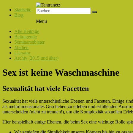
Startseite
Blog
Tantranetz
Menü
Verbindung
Alle Beiträge
in
Beitragende
Liebe,
Seminaranbieter
Eros
Medien
und
Literatur
Tantra
Archiv (2015 und älter)
Sex ist keine Waschmaschine
Sexualität hat viele Facetten
Sexualität hat viele unterschiedliche Ebenen und Facetten. Einige si
als mehrdimensionales Geschehen zu erleben und erfüllenden Ausdruc
unterscheiden (nicht zu trennen!), um die Komplexität sexuellen Erleb
Hier beispielhaft einige Ebenen, die beim Sex eine wichtige Rolle sp
Wir genießen die Sinnlichkeit unseres Körpers bis hin zu orga