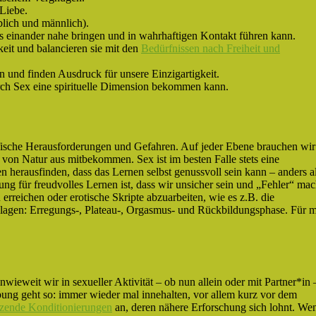
Liebe.
blich und männlich).
s einander nahe bringen und in wahrhaftigen Kontakt führen kann.
eit und balancieren sie mit den
Bedürfnissen nach Freiheit und
n und finden Ausdruck für unsere Einzigartigkeit.
durch Sex eine spirituelle Dimension bekommen kann.
ifische Herausforderungen und Gefahren. Auf jeder Ebene brauchen wir
 von Natur aus mitbekommen. Sex ist im besten Falle stets eine
 herausfinden, dass das Lernen selbst genussvoll sein kann – anders a
ng für freudvolles Lernen ist, dass wir unsicher sein und „Fehler“ ma
erreichen oder erotische Skripte abzuarbeiten, wie es z.B. die
lagen: Erregungs-, Plateau-, Orgasmus- und Rückbildungsphase. Für 
wieweit wir in sexueller Aktivität – ob nun allein oder mit Partner*in 
bung geht so: immer wieder mal innehalten, vor allem kurz vor dem
itzende Konditionierungen
an, deren nähere Erforschung sich lohnt. We