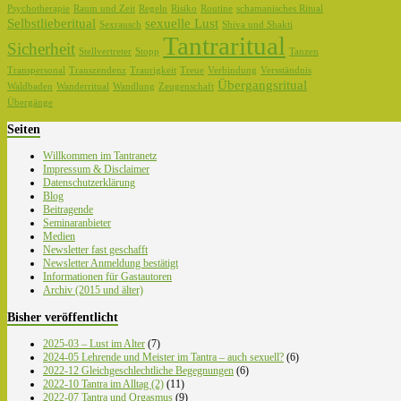
Psychotherapie
Raum und Zeit
Regeln
Risiko
Routine
schamanisches Ritual
Selbstlieberitual
sexuelle Lust
Sexrausch
Shiva und Shakti
Tantraritual
Sicherheit
Stellvertreter
Stopp
Tanzen
Transpersonal
Transzendenz
Traurigkeit
Treue
Verbindung
Versständnis
Übergangsritual
Waldbaden
Wanderritual
Wandlung
Zeugenschaft
Übergänge
Seiten
Willkommen im Tantranetz
Impressum & Disclaimer
Datenschutzerklärung
Blog
Beitragende
Seminaranbieter
Medien
Newsletter fast geschafft
Newsletter Anmeldung bestätigt
Informationen für Gastautoren
Archiv (2015 und älter)
Bisher veröffentlicht
2025-03 – Lust im Alter
(7)
2024-05 Lehrende und Meister im Tantra – auch sexuell?
(6)
2022-12 Gleichgeschlechtliche Begegnungen
(6)
2022-10 Tantra im Alltag (2)
(11)
2022-07 Tantra und Orgasmus
(9)