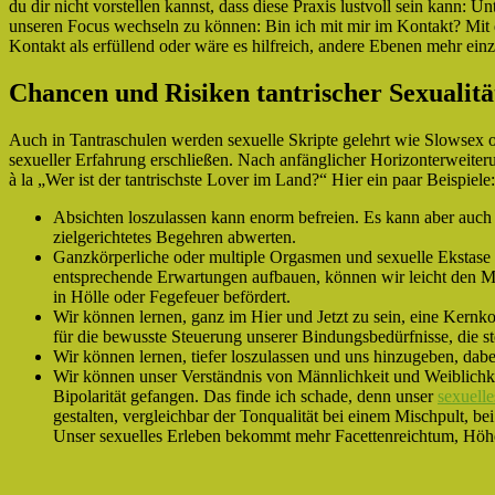
du dir nicht vorstellen kannst, dass diese Praxis lustvoll sein kann: Unt
unseren Focus wechseln zu können: Bin ich mit mir im Kontakt? Mit d
Kontakt als erfüllend oder wäre es hilfreich, andere Ebenen mehr ein
Chancen und Risiken tantrischer Sexualitä
Auch in Tantraschulen werden sexuelle Skripte gelehrt wie Slowsex
sexueller Erfahrung erschließen. Nach anfänglicher Horizonterweiter
à la „Wer ist der tantrischste Lover im Land?“ Hier ein paar Beispiele:
Absichten loszulassen kann enorm befreien. Es kann aber auch 
zielgerichtetes Begehren abwerten.
Ganzkörperliche oder multiple Orgasmen und sexuelle Ekstase
entsprechende Erwartungen aufbauen, können wir leicht den 
in Hölle oder Fegefeuer befördert.
Wir können lernen, ganz im Hier und Jetzt zu sein, eine Kernk
für die bewusste Steuerung unserer Bindungsbedürfnisse, die s
Wir können lernen, tiefer loszulassen und uns hinzugeben, dabe
Wir können unser Verständnis von Männlichkeit und Weiblichkei
Bipolarität gefangen. Das finde ich schade, denn unser
sexuelle
gestalten, vergleichbar der Tonqualität bei einem Mischpult, be
Unser sexuelles Erleben bekommt mehr Facettenreichtum, Höh