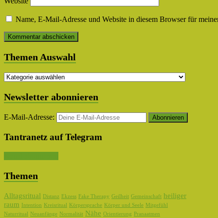
Website
Name, E-Mail-Adresse und Website in diesem Browser für meine
Themen Auswahl
Themen
Auswahl
Newsletter abonnieren
E-Mail-Adresse:
Tantranetz auf Telegram
Kanal abonnieren
Themen
Alltagsritual
heiliger
Distanz
Ekzess
Fake Therapy
Geilheit
Gemeinschaft
raum
Intention
Kreisritual
Körpersprache
Körper und Seele
Mitgefühl
Nähe
Naturritual
Neuanfänge
Normalität
Orientierung
Pranaatmen