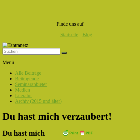
Finde uns auf
Startseite
Blog
Tantranetz
Menü
Verbindung
Alle Beiträge
in
Beitragende
Liebe,
Seminaranbieter
Eros
Medien
und
Literatur
Tantra
Archiv (2015 und älter)
Du hast mich verzaubert!
Du hast mich