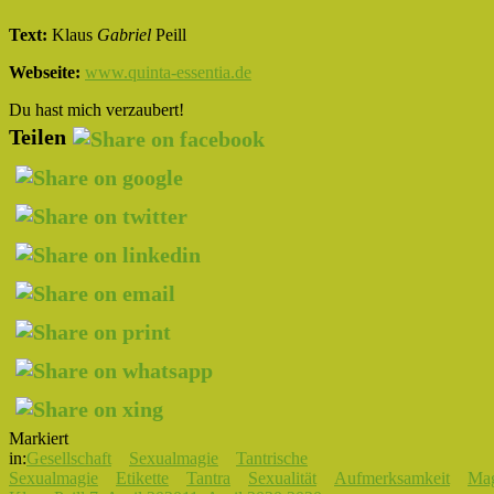
Text:
Klaus
Gabriel
Peill
Webseite:
www.quinta-essentia.de
Du hast mich verzaubert!
Teilen
Markiert
in:
Gesellschaft
Sexualmagie
Tantrische
Sexualmagie
Etikette
Tantra
Sexualität
Aufmerksamkeit
Mag