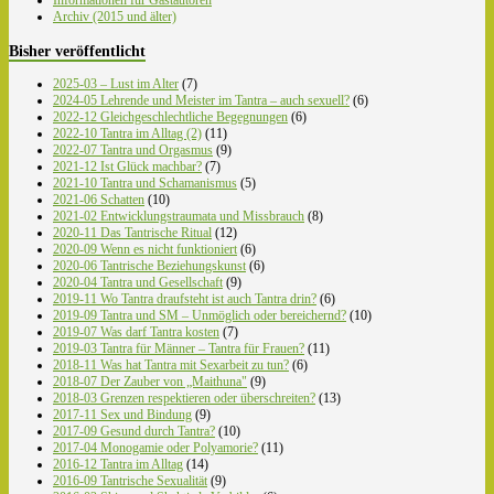
Informationen für Gastautoren
Archiv (2015 und älter)
Bisher veröffentlicht
2025-03 – Lust im Alter
(7)
2024-05 Lehrende und Meister im Tantra – auch sexuell?
(6)
2022-12 Gleichgeschlechtliche Begegnungen
(6)
2022-10 Tantra im Alltag (2)
(11)
2022-07 Tantra und Orgasmus
(9)
2021-12 Ist Glück machbar?
(7)
2021-10 Tantra und Schamanismus
(5)
2021-06 Schatten
(10)
2021-02 Entwicklungstraumata und Missbrauch
(8)
2020-11 Das Tantrische Ritual
(12)
2020-09 Wenn es nicht funktioniert
(6)
2020-06 Tantrische Beziehungskunst
(6)
2020-04 Tantra und Gesellschaft
(9)
2019-11 Wo Tantra draufsteht ist auch Tantra drin?
(6)
2019-09 Tantra und SM – Unmöglich oder bereichernd?
(10)
2019-07 Was darf Tantra kosten
(7)
2019-03 Tantra für Männer – Tantra für Frauen?
(11)
2018-11 Was hat Tantra mit Sexarbeit zu tun?
(6)
2018-07 Der Zauber von „Maithuna"
(9)
2018-03 Grenzen respektieren oder überschreiten?
(13)
2017-11 Sex und Bindung
(9)
2017-09 Gesund durch Tantra?
(10)
2017-04 Monogamie oder Polyamorie?
(11)
2016-12 Tantra im Alltag
(14)
2016-09 Tantrische Sexualität
(9)