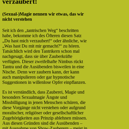
verzaubert!
(Sexual-)Magie nennen wir etwas, das wir
nicht verstehen
Seit ich den „tantrischen Weg“ beschritten
habe, bekomme ich des Öfteren diesen Satz
„Du hast mich verzaubert!“ oder ähnliche, wie
„Was hast Du mit mir gemacht?“ zu hören.
Tatsächlich wird den Tantrikern schon mal
nachgesagt, dass sie über Zauberkräfte
verfügten. Dieser zweifelhafte Nimbus rückt
Tantra und die Ausübenden bisweilen in eine
Nische. Denn wer zaubern kann, der kann
auch manipulieren oder gar hypnotische
Suggestionen in willenlose Opfer einpflanzen.
Es ist verständlich, dass Zauberei, Magie und
besonders Sexualmagie Ängste und
Missbilligung in jenen Menschen schüren, die
diese Vorgänge nicht verstehen oder aufgrund
moralischer, religiöser oder gesellschaftlicher
Zugehörigkeiten aus Prinzip ablehnen müssen.
Aus diesen Gründen sind die Ausübenden –
mit Ausnahme von Show-Zauberern – meist in