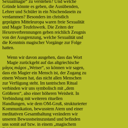
Sexualmagie“ zu verstehen? Und welche
Gründe könnte es geben, die Ausübenden,
Lehrer und Schüler in ein Nischendasein zu
verdammen? Besonders im christlich
geprägten Mitteleuropa waren freie Sexualität
und Magie Teufelswerk. Die Zeiten der
Hexenverbrennungen geben reichlich Zeugnis
von der Ausgrenzung, welche Sexualität und
die Kenntnis magischer Vorgänge zur Folge
hatten.
Wenn wir davon ausgehen, dass das Wort
Magie zurückgeht auf das altgriechische
μάγος
mágos
„Weiser“, so können wir sagen,
dass ein Magier ein Mensch ist, der Zugang zu
einem Wissen hat, das nicht allen Menschen
zur Verfügung steht. Im tantrischen Ritual
verbinden wir uns symbolisch mit „dem
Größeren“, also einer höheren Weisheit. In
Verbindung mit weiteren rituellen
Handlungen, wie dem OM-Gruß, strukturierter
Kommunikation, bewusstem Atem und einer
meditativen Gesamthaltung verändern wir
unseren Bewusstseinszustand und befinden
uns somit auf bzw. in einem „magischem