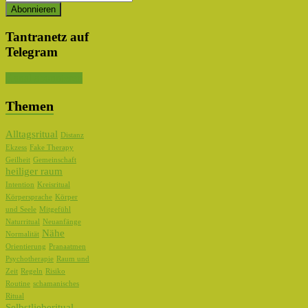
Tantranetz auf
Telegram
Kanal abonnieren
Themen
Alltagsritual
Distanz
Ekzess
Fake Therapy
Geilheit
Gemeinschaft
heiliger raum
Intention
Kreisritual
Körpersprache
Körper
und Seele
Mitgefühl
Naturritual
Neuanfänge
Nähe
Normalität
Orientierung
Pranaatmen
Psychotherapie
Raum und
Zeit
Regeln
Risiko
Routine
schamanisches
Ritual
Selbstlieberitual