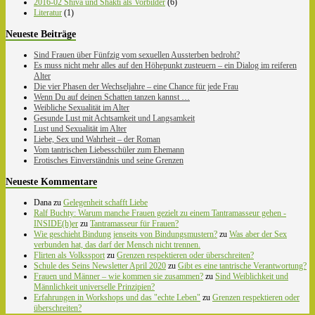
2016-02 Shiva und Shakti als Vorbilder
(6)
Literatur
(1)
Neueste Beiträge
Sind Frauen über Fünfzig vom sexuellen Aussterben bedroht?
Es muss nicht mehr alles auf den Höhepunkt zusteuern – ein Dialog im reiferen
Alter
Die vier Phasen der Wechseljahre – eine Chance für jede Frau
Wenn Du auf deinen Schatten tanzen kannst …
Weibliche Sexualität im Alter
Gesunde Lust mit Achtsamkeit und Langsamkeit
Lust und Sexualität im Alter
Liebe, Sex und Wahrheit – der Roman
Vom tantrischen Liebesschüler zum Ehemann
Erotisches Einverständnis und seine Grenzen
Neueste Kommentare
Dana
zu
Gelegenheit schafft Liebe
Ralf Buchty: Warum manche Frauen gezielt zu einem Tantramasseur gehen -
INSIDE(h)er
zu
Tantramasseur für Frauen?
Wie geschieht Bindung jenseits von Bindungsmustern?
zu
Was aber der Sex
verbunden hat, das darf der Mensch nicht trennen.
Flirten als Volkssport
zu
Grenzen respektieren oder überschreiten?
Schule des Seins Newsletter April 2020
zu
Gibt es eine tantrische Verantwortung?
Frauen und Männer – wie kommen sie zusammen?
zu
Sind Weiblichkeit und
Männlichkeit universelle Prinzipien?
Erfahrungen in Workshops und das "echte Leben"
zu
Grenzen respektieren oder
überschreiten?