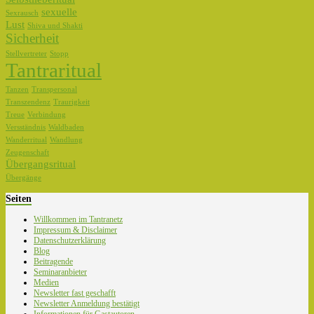
sexuelle
Sexrausch
Lust
Shiva und Shakti
Sicherheit
Stellvertreter
Stopp
Tantraritual
Tanzen
Transpersonal
Transzendenz
Traurigkeit
Treue
Verbindung
Versständnis
Waldbaden
Wanderritual
Wandlung
Zeugenschaft
Übergangsritual
Übergänge
Seiten
Willkommen im Tantranetz
Impressum & Disclaimer
Datenschutzerklärung
Blog
Beitragende
Seminaranbieter
Medien
Newsletter fast geschafft
Newsletter Anmeldung bestätigt