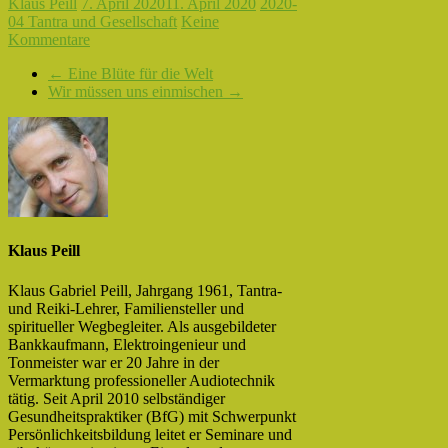
Klaus Peill
7. April 2020
11. April 2020
2020-
04 Tantra und Gesellschaft
Keine
Kommentare
←
Eine Blüte für die Welt
Wir müssen uns einmischen
→
Klaus Peill
Klaus Gabriel Peill, Jahrgang 1961, Tantra-
und Reiki-Lehrer, Familiensteller und
spiritueller Wegbegleiter. Als ausgebildeter
Bankkaufmann, Elektroingenieur und
Tonmeister war er 20 Jahre in der
Vermarktung professioneller Audiotechnik
tätig. Seit April 2010 selbständiger
Gesundheitspraktiker (BfG) mit Schwerpunkt
Persönlichkeitsbildung leitet er Seminare und