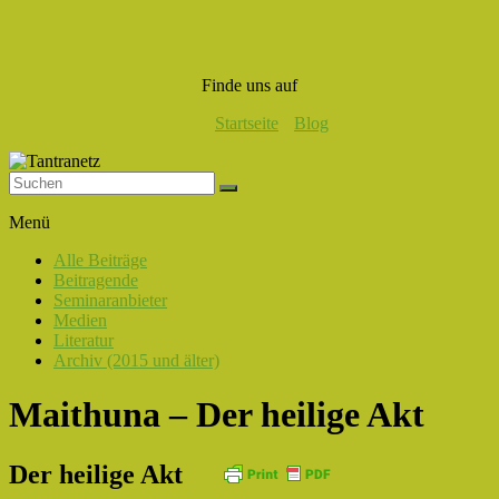
Finde uns auf
Startseite
Blog
Tantranetz
Menü
Verbindung
Alle Beiträge
in
Beitragende
Liebe,
Seminaranbieter
Eros
Medien
und
Literatur
Tantra
Archiv (2015 und älter)
Maithuna – Der heilige Akt
Der heilige Akt