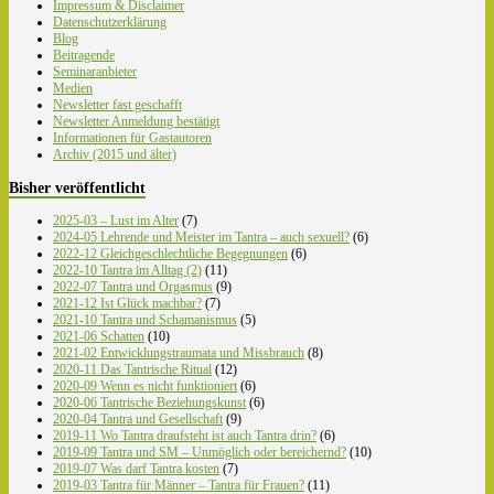
Impressum & Disclaimer
Datenschutzerklärung
Blog
Beitragende
Seminaranbieter
Medien
Newsletter fast geschafft
Newsletter Anmeldung bestätigt
Informationen für Gastautoren
Archiv (2015 und älter)
Bisher veröffentlicht
2025-03 – Lust im Alter
(7)
2024-05 Lehrende und Meister im Tantra – auch sexuell?
(6)
2022-12 Gleichgeschlechtliche Begegnungen
(6)
2022-10 Tantra im Alltag (2)
(11)
2022-07 Tantra und Orgasmus
(9)
2021-12 Ist Glück machbar?
(7)
2021-10 Tantra und Schamanismus
(5)
2021-06 Schatten
(10)
2021-02 Entwicklungstraumata und Missbrauch
(8)
2020-11 Das Tantrische Ritual
(12)
2020-09 Wenn es nicht funktioniert
(6)
2020-06 Tantrische Beziehungskunst
(6)
2020-04 Tantra und Gesellschaft
(9)
2019-11 Wo Tantra draufsteht ist auch Tantra drin?
(6)
2019-09 Tantra und SM – Unmöglich oder bereichernd?
(10)
2019-07 Was darf Tantra kosten
(7)
2019-03 Tantra für Männer – Tantra für Frauen?
(11)