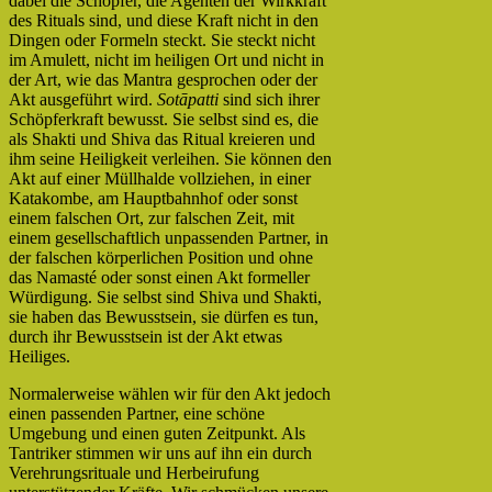
dabei die Schöpfer, die Agenten der Wirkkraft
des Rituals sind, und diese Kraft nicht in den
Dingen oder Formeln steckt. Sie steckt nicht
im Amulett, nicht im heiligen Ort und nicht in
der Art, wie das Mantra gesprochen oder der
Akt ausgeführt wird.
Sotāpatti
sind sich ihrer
Schöpferkraft bewusst. Sie selbst sind es, die
als Shakti und Shiva das Ritual kreieren und
ihm seine Heiligkeit verleihen. Sie können den
Akt auf einer Müllhalde vollziehen, in einer
Katakombe, am Hauptbahnhof oder sonst
einem falschen Ort, zur falschen Zeit, mit
einem gesellschaftlich unpassenden Partner, in
der falschen körperlichen Position und ohne
das Namasté oder sonst einen Akt formeller
Würdigung. Sie selbst sind Shiva und Shakti,
sie haben das Bewusstsein, sie dürfen es tun,
durch ihr Bewusstsein ist der Akt etwas
Heiliges.
Normalerweise wählen wir für den Akt jedoch
einen passenden Partner, eine schöne
Umgebung und einen guten Zeitpunkt. Als
Tantriker stimmen wir uns auf ihn ein durch
Verehrungsrituale und Herbeirufung