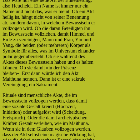
Das wäre nur eine neue Art der Etikettierung,
also Heuchelei. Ein Name ist immer nur ein
Name und nicht das, was er meint. Ob ein Akt
heilig ist, hängt nicht von seiner Benennung
ab, sondern davon, in welchem Bewusstsein er
vollzogen wird. Ob die daran Beteiligten ihn
im Bewusstsein vollziehen, damit Himmel und
Erde zu vereinigen, Mann und Frau, Yin und
Yang, die beiden (oder mehreren) Körper als
Symbole für alles, was im Universum einander
polar gegenübersteht. Ob sie während des
Aktes dieses Bewusstsein haben und es halten
können. Ob sie damit »in der Präsenz
bleiben«. Erst dann würde ich den Akt
Maithuna nennen. Dann ist er eine sakrale
Vereinigung, ein Sakrament.
Rituale sind menschliche Akte, die im
Bewusstsein vollzogen werden, dass damit
eine soziale Gestalt kreiert (Hochzeit,
Initiation) oder aufgelöst wird (Scheidung,
Freispruch). Oder die damit archetypischen
Kräften Gestalt verleihen, wie im Maithuna.
Wenn sie in dem Glauben vollzogen werden,
dass der Akt selbst eine magische Wirkung hat,