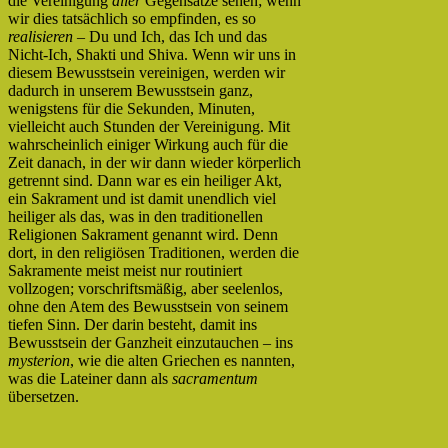
die Vereinigung
aller
Gegensätze sehen; wenn
wir dies tatsächlich so empfinden, es so
realisieren
– Du und Ich, das Ich und das
Nicht-Ich, Shakti und Shiva. Wenn wir uns in
diesem Bewusstsein vereinigen, werden wir
dadurch in unserem Bewusstsein ganz,
wenigstens für die Sekunden, Minuten,
vielleicht auch Stunden der Vereinigung. Mit
wahrscheinlich einiger Wirkung auch für die
Zeit danach, in der wir dann wieder körperlich
getrennt sind. Dann war es ein heiliger Akt,
ein Sakrament und ist damit unendlich viel
heiliger als das, was in den traditionellen
Religionen Sakrament genannt wird. Denn
dort, in den religiösen Traditionen, werden die
Sakramente meist meist nur routiniert
vollzogen; vorschriftsmäßig, aber seelenlos,
ohne den Atem des Bewusstsein von seinem
tiefen Sinn. Der darin besteht, damit ins
Bewusstsein der Ganzheit einzutauchen – ins
mysterion
, wie die alten Griechen es nannten,
was die Lateiner dann als
sacramentum
übersetzen.