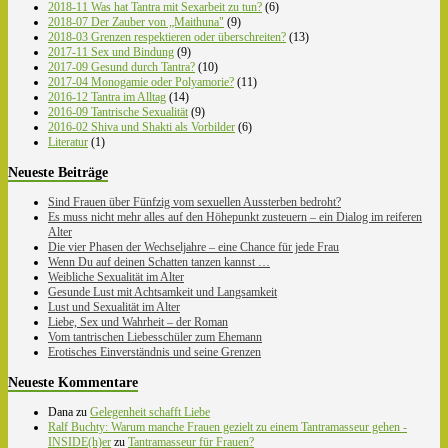
2018-11 Was hat Tantra mit Sexarbeit zu tun?
(6)
2018-07 Der Zauber von „Maithuna"
(9)
2018-03 Grenzen respektieren oder überschreiten?
(13)
2017-11 Sex und Bindung
(9)
2017-09 Gesund durch Tantra?
(10)
2017-04 Monogamie oder Polyamorie?
(11)
2016-12 Tantra im Alltag
(14)
2016-09 Tantrische Sexualität
(9)
2016-02 Shiva und Shakti als Vorbilder
(6)
Literatur
(1)
Neueste Beiträge
Sind Frauen über Fünfzig vom sexuellen Aussterben bedroht?
Es muss nicht mehr alles auf den Höhepunkt zusteuern – ein Dialog im reiferen
Alter
Die vier Phasen der Wechseljahre – eine Chance für jede Frau
Wenn Du auf deinen Schatten tanzen kannst …
Weibliche Sexualität im Alter
Gesunde Lust mit Achtsamkeit und Langsamkeit
Lust und Sexualität im Alter
Liebe, Sex und Wahrheit – der Roman
Vom tantrischen Liebesschüler zum Ehemann
Erotisches Einverständnis und seine Grenzen
Neueste Kommentare
Dana
zu
Gelegenheit schafft Liebe
Ralf Buchty: Warum manche Frauen gezielt zu einem Tantramasseur gehen -
INSIDE(h)er
zu
Tantramasseur für Frauen?