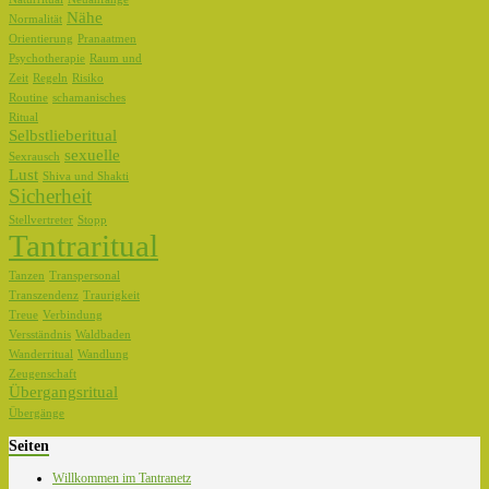
Nähe
Normalität
Orientierung
Pranaatmen
Psychotherapie
Raum und
Zeit
Regeln
Risiko
Routine
schamanisches
Ritual
Selbstlieberitual
sexuelle
Sexrausch
Lust
Shiva und Shakti
Sicherheit
Stellvertreter
Stopp
Tantraritual
Tanzen
Transpersonal
Transzendenz
Traurigkeit
Treue
Verbindung
Versständnis
Waldbaden
Wanderritual
Wandlung
Zeugenschaft
Übergangsritual
Übergänge
Seiten
Willkommen im Tantranetz