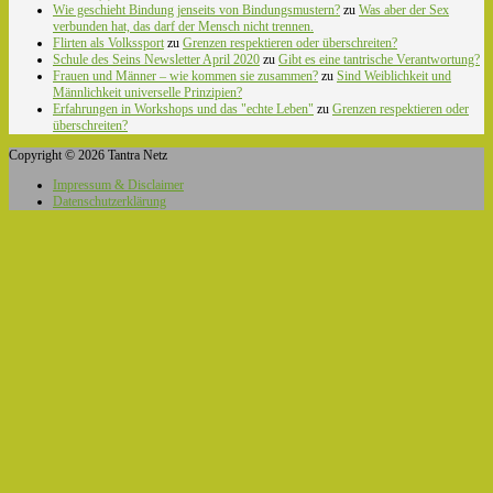
Wie geschieht Bindung jenseits von Bindungsmustern?
zu
Was aber der Sex
verbunden hat, das darf der Mensch nicht trennen.
Flirten als Volkssport
zu
Grenzen respektieren oder überschreiten?
Schule des Seins Newsletter April 2020
zu
Gibt es eine tantrische Verantwortung?
Frauen und Männer – wie kommen sie zusammen?
zu
Sind Weiblichkeit und
Männlichkeit universelle Prinzipien?
Erfahrungen in Workshops und das "echte Leben"
zu
Grenzen respektieren oder
überschreiten?
Copyright © 2026 Tantra Netz
Impressum & Disclaimer
Datenschutzerklärung