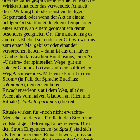
oder die dabei gesprochene Formel eine solche
Wirkkraft hat oder das verwendete Amulett
diese Wirkung hat oder sonst ein heiliger
Gegenstand, oder wenn der Akt an einem
heiligen Ort stattfindet, in einem Tempel oder
einer Kirche, an einem geomantisch dafür
besonders geeigneten Ort, für manche mag es
auch das Ehebett sein oder der Ort, wo wir uns
zum ersten Mal geküsst oder einander
versprochen haben – dann ist das ein naiver
Glaube. Im klassischen Buddhismus, einer Art
»Urlehre« der spirituellen Wege, gilt ein
solcher Glaube als etwas auf dem spirituellen
Weg Abzulegendes. Mit dem »Eintritt in den
Strom« (in Pali, der Sprache Buddhas:
sotāpanna
), dem ersten tiefen
Erwachenserlebnis auf dem Weg, gilt der
Adept als vom naiven Glauben an Riten und
Rituale (
sīlabbata-parāmāso
) befreit.
Rituale wirken für »noch nicht erwachte«
Menschen anders als für die in den Strom zur
vollständigen Befreiung Eingetretenen. Die in
den Strom Eingetretenen (
sotāpatti
) sind sich
als Teilnehmer eines Rituals bewusst, dass sie