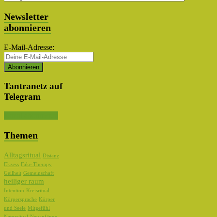
Auswahl
Newsletter
abonnieren
E-Mail-Adresse:
Tantranetz auf
Telegram
Kanal abonnieren
Themen
Alltagsritual
Distanz
Ekzess
Fake Therapy
Geilheit
Gemeinschaft
heiliger raum
Intention
Kreisritual
Körpersprache
Körper
und Seele
Mitgefühl
Naturritual
Neuanfänge