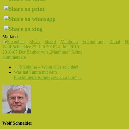
Markiert
in:
Sexualität
Shiva
Shakti
Maithuna
Vereinigung
Ritual
N
Wolf Schneider
23. Juli 2018
24. Juli 2018
2018-07 Der Zauber von „Maithuna"
Keine
Kommentare
←
Maithuna – Wenn alles sein darf …
Was hat Tantra mit dem
Prostitutiertenschutzgesetz zu tun?
→
Wolf Schneider