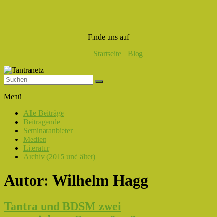
Finde uns auf
Startseite
Blog
Tantranetz
Menü
Verbindung
Alle Beiträge
in
Beitragende
Liebe,
Seminaranbieter
Eros
Medien
und
Literatur
Tantra
Archiv (2015 und älter)
Autor:
Wilhelm Hagg
Tantra und BDSM zwei