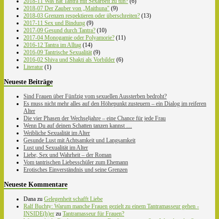
2018-11 Was hat Tantra mit Sexarbeit zu tun?
(6)
2018-07 Der Zauber von „Maithuna"
(9)
2018-03 Grenzen respektieren oder überschreiten?
(13)
2017-11 Sex und Bindung
(9)
2017-09 Gesund durch Tantra?
(10)
2017-04 Monogamie oder Polyamorie?
(11)
2016-12 Tantra im Alltag
(14)
2016-09 Tantrische Sexualität
(9)
2016-02 Shiva und Shakti als Vorbilder
(6)
Literatur
(1)
Neueste Beiträge
Sind Frauen über Fünfzig vom sexuellen Aussterben bedroht?
Es muss nicht mehr alles auf den Höhepunkt zusteuern – ein Dialog im reiferen
Alter
Die vier Phasen der Wechseljahre – eine Chance für jede Frau
Wenn Du auf deinen Schatten tanzen kannst …
Weibliche Sexualität im Alter
Gesunde Lust mit Achtsamkeit und Langsamkeit
Lust und Sexualität im Alter
Liebe, Sex und Wahrheit – der Roman
Vom tantrischen Liebesschüler zum Ehemann
Erotisches Einverständnis und seine Grenzen
Neueste Kommentare
Dana
zu
Gelegenheit schafft Liebe
Ralf Buchty: Warum manche Frauen gezielt zu einem Tantramasseur gehen -
INSIDE(h)er
zu
Tantramasseur für Frauen?