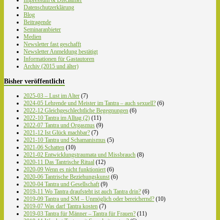
Impressum & Disclaimer
Datenschutzerklärung
Blog
Beitragende
Seminaranbieter
Medien
Newsletter fast geschafft
Newsletter Anmeldung bestätigt
Informationen für Gastautoren
Archiv (2015 und älter)
Bisher veröffentlicht
2025-03 – Lust im Alter
(7)
2024-05 Lehrende und Meister im Tantra – auch sexuell?
(6)
2022-12 Gleichgeschlechtliche Begegnungen
(6)
2022-10 Tantra im Alltag (2)
(11)
2022-07 Tantra und Orgasmus
(9)
2021-12 Ist Glück machbar?
(7)
2021-10 Tantra und Schamanismus
(5)
2021-06 Schatten
(10)
2021-02 Entwicklungstraumata und Missbrauch
(8)
2020-11 Das Tantrische Ritual
(12)
2020-09 Wenn es nicht funktioniert
(6)
2020-06 Tantrische Beziehungskunst
(6)
2020-04 Tantra und Gesellschaft
(9)
2019-11 Wo Tantra draufsteht ist auch Tantra drin?
(6)
2019-09 Tantra und SM – Unmöglich oder bereichernd?
(10)
2019-07 Was darf Tantra kosten
(7)
2019-03 Tantra für Männer – Tantra für Frauen?
(11)