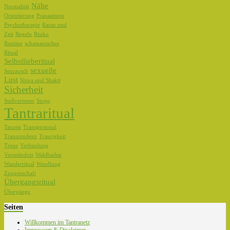
Nähe
Normalität
Orientierung
Pranaatmen
Psychotherapie
Raum und
Zeit
Regeln
Risiko
Routine
schamanisches
Ritual
Selbstlieberitual
sexuelle
Sexrausch
Lust
Shiva und Shakti
Sicherheit
Stellvertreter
Stopp
Tantraritual
Tanzen
Transpersonal
Transzendenz
Traurigkeit
Treue
Verbindung
Versständnis
Waldbaden
Wanderritual
Wandlung
Zeugenschaft
Übergangsritual
Übergänge
Seiten
Willkommen im Tantranetz