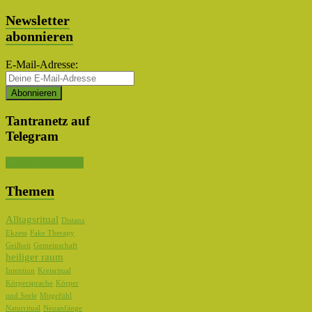
Auswahl
Newsletter
abonnieren
E-Mail-Adresse:
Tantranetz auf
Telegram
Kanal abonnieren
Themen
Alltagsritual
Distanz
Ekzess
Fake Therapy
Geilheit
Gemeinschaft
heiliger raum
Intention
Kreisritual
Körpersprache
Körper
und Seele
Mitgefühl
Naturritual
Neuanfänge