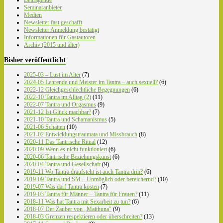
Beitragende
Seminaranbieter
Medien
Newsletter fast geschafft
Newsletter Anmeldung bestätigt
Informationen für Gastautoren
Archiv (2015 und älter)
Bisher veröffentlicht
2025-03 – Lust im Alter
(7)
2024-05 Lehrende und Meister im Tantra – auch sexuell?
(6)
2022-12 Gleichgeschlechtliche Begegnungen
(6)
2022-10 Tantra im Alltag (2)
(11)
2022-07 Tantra und Orgasmus
(9)
2021-12 Ist Glück machbar?
(7)
2021-10 Tantra und Schamanismus
(5)
2021-06 Schatten
(10)
2021-02 Entwicklungstraumata und Missbrauch
(8)
2020-11 Das Tantrische Ritual
(12)
2020-09 Wenn es nicht funktioniert
(6)
2020-06 Tantrische Beziehungskunst
(6)
2020-04 Tantra und Gesellschaft
(9)
2019-11 Wo Tantra draufsteht ist auch Tantra drin?
(6)
2019-09 Tantra und SM – Unmöglich oder bereichernd?
(10)
2019-07 Was darf Tantra kosten
(7)
2019-03 Tantra für Männer – Tantra für Frauen?
(11)
2018-11 Was hat Tantra mit Sexarbeit zu tun?
(6)
2018-07 Der Zauber von „Maithuna"
(9)
2018-03 Grenzen respektieren oder überschreiten?
(13)