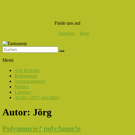
Finde uns auf
Startseite
Blog
Tantranetz
Menü
Verbindung
Alle Beiträge
in
Beitragende
Liebe,
Seminaranbieter
Eros
Medien
und
Literatur
Tantra
Archiv (2015 und älter)
Autor:
Jörg
Polyamorie? polyAmor!e