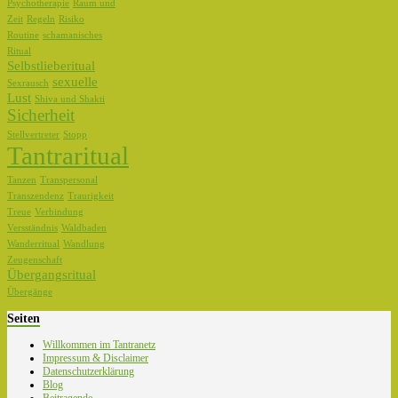
Psychotherapie
Raum und
Zeit
Regeln
Risiko
Routine
schamanisches
Ritual
Selbstlieberitual
sexuelle
Sexrausch
Lust
Shiva und Shakti
Sicherheit
Stellvertreter
Stopp
Tantraritual
Tanzen
Transpersonal
Transzendenz
Traurigkeit
Treue
Verbindung
Versständnis
Waldbaden
Wanderritual
Wandlung
Zeugenschaft
Übergangsritual
Übergänge
Seiten
Willkommen im Tantranetz
Impressum & Disclaimer
Datenschutzerklärung
Blog