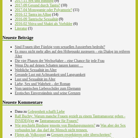
2017-11 Sex und Bindung
(9)
2017-09 Gesund durch Tantra?
(10)
2017-04 Monogamie oder Polyamorie?
(11)
2016-12 Tantra im Alltag
(14)
2016-09 Tantrische Sexualität
(9)
2016-02 Shiva und Shakti als Vorbilder
(6)
Literatur
(1)
Neueste Beiträge
Sind Frauen über Fünfzig vom sexuellen Aussterben bedroht?
Es muss nicht mehr alles auf den Höhepunkt zusteuern – ein Dialog im reiferen
Alter
Die vier Phasen der Wechseljahre – eine Chance für jede Frau
Wenn Du auf deinen Schatten tanzen kannst …
Weibliche Sexualität im Alter
Gesunde Lust mit Achtsamkeit und Langsamkeit
Lust und Sexualität im Alter
Liebe, Sex und Wahrheit – der Roman
Vom tantrischen Liebesschüler zum Ehemann
Erotisches Einverständnis und seine Grenzen
Neueste Kommentare
Dana
zu
Gelegenheit schafft Liebe
Ralf Buchty: Warum manche Frauen gezielt zu einem Tantramasseur gehen -
INSIDE(h)er
zu
Tantramasseur für Frauen?
Wie geschieht Bindung jenseits von Bindungsmustern?
zu
Was aber der Sex
verbunden hat, das darf der Mensch nicht trennen.
Flirten als Volkssport
zu
Grenzen respektieren oder überschreiten?