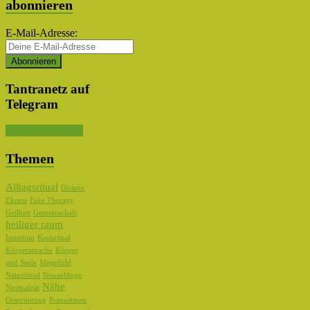
abonnieren
E-Mail-Adresse:
Tantranetz auf
Telegram
Kanal abonnieren
Themen
Alltagsritual
Distanz
Ekzess
Fake Therapy
Geilheit
Gemeinschaft
heiliger raum
Intention
Kreisritual
Körpersprache
Körper
und Seele
Mitgefühl
Naturritual
Neuanfänge
Nähe
Normalität
Orientierung
Pranaatmen