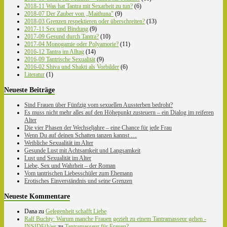
2018-11 Was hat Tantra mit Sexarbeit zu tun?
(6)
2018-07 Der Zauber von „Maithuna"
(9)
2018-03 Grenzen respektieren oder überschreiten?
(13)
2017-11 Sex und Bindung
(9)
2017-09 Gesund durch Tantra?
(10)
2017-04 Monogamie oder Polyamorie?
(11)
2016-12 Tantra im Alltag
(14)
2016-09 Tantrische Sexualität
(9)
2016-02 Shiva und Shakti als Vorbilder
(6)
Literatur
(1)
Neueste Beiträge
Sind Frauen über Fünfzig vom sexuellen Aussterben bedroht?
Es muss nicht mehr alles auf den Höhepunkt zusteuern – ein Dialog im reiferen
Alter
Die vier Phasen der Wechseljahre – eine Chance für jede Frau
Wenn Du auf deinen Schatten tanzen kannst …
Weibliche Sexualität im Alter
Gesunde Lust mit Achtsamkeit und Langsamkeit
Lust und Sexualität im Alter
Liebe, Sex und Wahrheit – der Roman
Vom tantrischen Liebesschüler zum Ehemann
Erotisches Einverständnis und seine Grenzen
Neueste Kommentare
Dana
zu
Gelegenheit schafft Liebe
Ralf Buchty: Warum manche Frauen gezielt zu einem Tantramasseur gehen -
INSIDE(h)er
zu
Tantramasseur für Frauen?