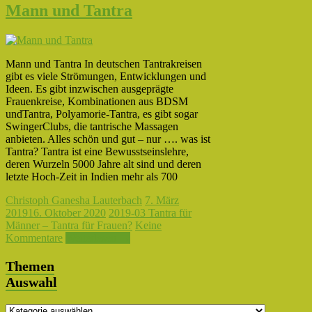
Mann und Tantra
Mann und Tantra In deutschen Tantrakreisen
gibt es viele Strömungen, Entwicklungen und
Ideen. Es gibt inzwischen ausgeprägte
Frauenkreise, Kombinationen aus BDSM
undTantra, Polyamorie-Tantra, es gibt sogar
SwingerClubs, die tantrische Massagen
anbieten. Alles schön und gut – nur …. was ist
Tantra? Tantra ist eine Bewusstseinslehre,
deren Wurzeln 5000 Jahre alt sind und deren
letzte Hoch-Zeit in Indien mehr als 700
Christoph Ganesha Lauterbach
7. März
2019
16. Oktober 2020
2019-03 Tantra für
Männer – Tantra für Frauen?
Keine
Kommentare
Weiterlesen →
Themen
Auswahl
Themen