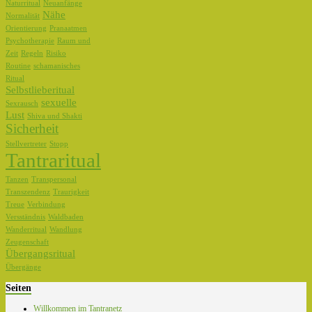
Naturritual
Neuanfänge
Nähe
Normalität
Orientierung
Pranaatmen
Psychotherapie
Raum und
Zeit
Regeln
Risiko
Routine
schamanisches
Ritual
Selbstlieberitual
sexuelle
Sexrausch
Lust
Shiva und Shakti
Sicherheit
Stellvertreter
Stopp
Tantraritual
Tanzen
Transpersonal
Transzendenz
Traurigkeit
Treue
Verbindung
Versständnis
Waldbaden
Wanderritual
Wandlung
Zeugenschaft
Übergangsritual
Übergänge
Seiten
Willkommen im Tantranetz