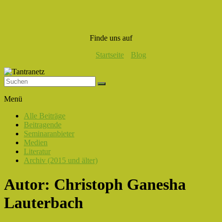
Finde uns auf
Startseite
Blog
Tantranetz
Menü
Verbindung
Alle Beiträge
in
Beitragende
Liebe,
Seminaranbieter
Eros
Medien
und
Literatur
Tantra
Archiv (2015 und älter)
Autor:
Christoph Ganesha
Lauterbach