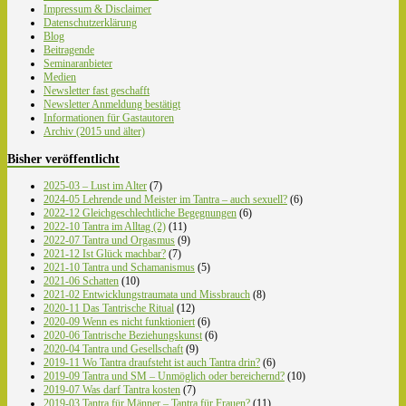
Impressum & Disclaimer
Datenschutzerklärung
Blog
Beitragende
Seminaranbieter
Medien
Newsletter fast geschafft
Newsletter Anmeldung bestätigt
Informationen für Gastautoren
Archiv (2015 und älter)
Bisher veröffentlicht
2025-03 – Lust im Alter
(7)
2024-05 Lehrende und Meister im Tantra – auch sexuell?
(6)
2022-12 Gleichgeschlechtliche Begegnungen
(6)
2022-10 Tantra im Alltag (2)
(11)
2022-07 Tantra und Orgasmus
(9)
2021-12 Ist Glück machbar?
(7)
2021-10 Tantra und Schamanismus
(5)
2021-06 Schatten
(10)
2021-02 Entwicklungstraumata und Missbrauch
(8)
2020-11 Das Tantrische Ritual
(12)
2020-09 Wenn es nicht funktioniert
(6)
2020-06 Tantrische Beziehungskunst
(6)
2020-04 Tantra und Gesellschaft
(9)
2019-11 Wo Tantra draufsteht ist auch Tantra drin?
(6)
2019-09 Tantra und SM – Unmöglich oder bereichernd?
(10)
2019-07 Was darf Tantra kosten
(7)
2019-03 Tantra für Männer – Tantra für Frauen?
(11)