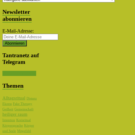
Auswahl
Newsletter
abonnieren
E-Mail-Adresse:
Tantranetz auf
Telegram
Kanal abonnieren
Themen
Alltagsritual
Distanz
Ekzess
Fake Therapy
Geilheit
Gemeinschaft
heiliger raum
Intention
Kreisritual
Körpersprache
Körper
und Seele
Mitgefühl