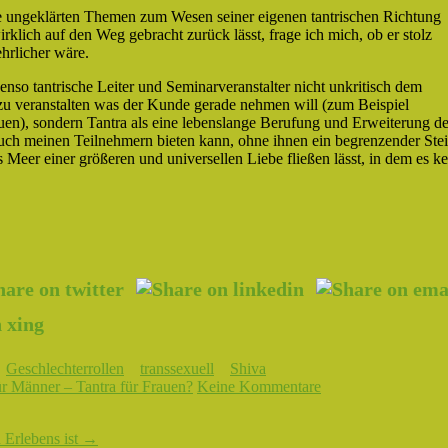
ne ungeklärten Themen zum Wesen seiner eigenen tantrischen Richtung
rklich auf den Weg gebracht zurück lässt, frage ich mich, ob er stolz
hrlicher wäre.
nso tantrische Leiter und Seminarveranstalter nicht unkritisch dem
zu veranstalten was der Kunde gerade nehmen will (zum Beispiel
uen), sondern Tantra als eine lebenslange Berufung und Erweiterung d
 auch meinen Teilnehmern bieten kann, ohne ihnen ein begrenzender Ste
ns Meer einer größeren und universellen Liebe fließen lässt, in dem es k
Geschlechterrollen
transsexuell
Shiva
ür Männer – Tantra für Frauen?
Keine Kommentare
 Erlebens ist
→