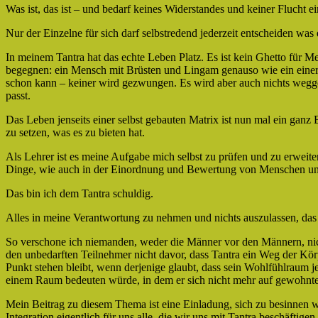
Was ist, das ist – und bedarf keines Widerstandes und keiner Flucht ei
Nur der Einzelne für sich darf selbstredend jederzeit entscheiden w
In meinem Tantra hat das echte Leben Platz. Es ist kein Ghetto für Me
begegnen: ein Mensch mit Brüsten und Lingam genauso wie ein einer
schon kann – keiner wird gezwungen. Es wird aber auch nichts weggepa
passt.
Das Leben jenseits einer selbst gebauten Matrix ist nun mal ein ganz 
zu setzen, was es zu bieten hat.
Als Lehrer ist es meine Aufgabe mich selbst zu prüfen und zu erweite
Dinge, wie auch in der Einordnung und Bewertung von Menschen u
Das bin ich dem Tantra schuldig.
Alles in meine Verantwortung zu nehmen und nichts auszulassen, das
So verschone ich niemanden, weder die Männer vor den Männern, nic
den unbedarften Teilnehmer nicht davor, dass Tantra ein Weg der Körpe
Punkt stehen bleibt, wenn derjenige glaubt, dass sein Wohlfühlraum je
einem Raum bedeuten würde, in dem er sich nicht mehr auf gewohnte
Mein Beitrag zu diesem Thema ist eine Einladung, sich zu besinnen wa
Integration eigentlich für uns alle, die wir uns mit Tantra beschäftigen,