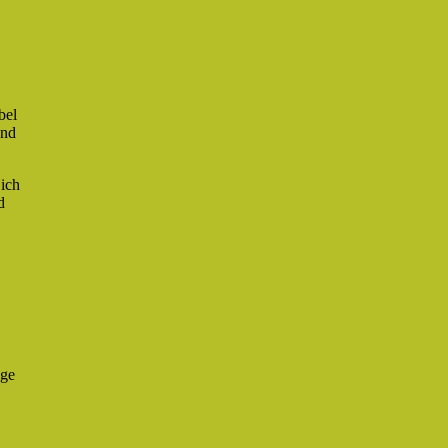
bel
und
 ich
d
nge