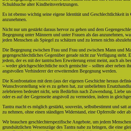
Schuldsuche alter Kindheitsverletzungen.
Es ist ebenso wichtig seine eigene Identität und Geschlechtlichkeit i
anzunehmen.
Nicht nur um gestärkt daraus hervor zu gehen und dem Gegengeschle
Begegnung unter Männern und unter Frauen als das anzunehmen, was 
jeden Menschen als Spiegel zu schätzen und zu lernen nichts abzuleh
Die Begegnung zwischen Frau und Frau und zwischen Mann und Mann 
gegengeschlechtliches Gegenüber gerade nicht zur Verfügung steht. 
jedem, der es mit der tantrischen Erweiterung ernst meint, auch als
– weder gleichgeschlechtliche noch gemischte – sollten aber neben i
angstvollen Verhinderer der erweiternden Begegnung werden.
Die Konfrontation mit dem (aus der eigenen Geschichte heraus defini
Wunschvorstellung wie es zu gehen hat, zur unbeliebten Ersatzhandl
zelebrieren bedeutet nicht, sein Bedürfnis nach Zuwendung, Liebe u
oder es auf der Gegenseite angstvoll zu vermeiden, indem in gleichg
Tantra macht es möglich gestärkt, souverän, selbstbestimmt und satt 
zu nehmen, ohne einen ständigen Widerstand, eine Opferrolle oder a
Wir brauchen geschlechterspezifische Angebote, um jedem Menschen de
grundsätzlichen Wesenszüge des Tantra nahe zu bringen, die eine glei