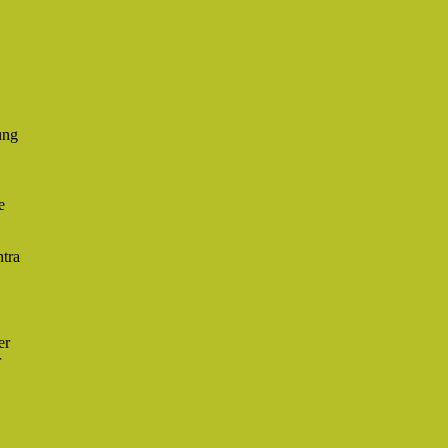
ung
e
ntra
er
r