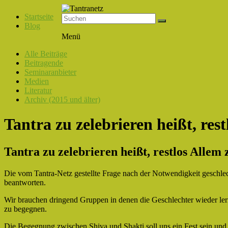
Startseite
Blog
Tantranetz
Menü
Verbindung
Alle Beiträge
in
Beitragende
Liebe,
Seminaranbieter
Eros
Medien
und
Literatur
Tantra
Archiv (2015 und älter)
Tantra zu zelebrieren heißt, res
Tantra zu zelebrieren heißt, restlos Allem 
Die vom Tantra-Netz gestellte Frage nach der Notwendigkeit geschlec
beantworten.
Wir brauchen dringend Gruppen in denen die Geschlechter wieder lern
zu begegnen.
Die Begegnung zwischen Shiva und Shakti soll uns ein Fest sein und