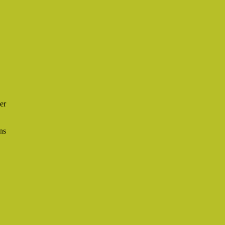
er
ns