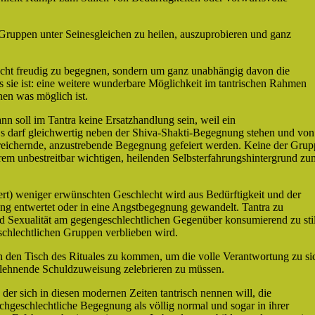
n Gruppen unter Seinesgleichen zu heilen, auszuprobieren und ganz
cht freudig zu begegnen, sondern um ganz unabhängig davon die
sie ist: eine weitere wunderbare Möglichkeit im tantrischen Rahmen
nen was möglich ist.
soll im Tantra keine Ersatzhandlung sein, weil ein
Es darf gleichwertig neben der Shiva-Shakti-Begegnung stehen und von
 bereichernde, anzustrebende Begegnung gefeiert werden. Keine der Gru
hrem unbestreitbar wichtigen, heilenden Selbsterfahrungshintergrund zu
ert) weniger erwünschten Geschlecht wird aus Bedürftigkeit und der
ung entwertet oder in eine Angstbegegnung gewandelt. Tantra zu
nd Sexualität am gegengeschlechtlichen Gegenüber konsumierend zu sti
eschlechtlichen Gruppen verblieben wird.
an den Tisch des Rituales zu kommen, um die volle Verantwortung zu si
blehnende Schuldzuweisung zelebrieren zu müssen.
r sich in diesen modernen Zeiten tantrisch nennen will, die
chgeschlechtliche Begegnung als völlig normal und sogar in ihrer