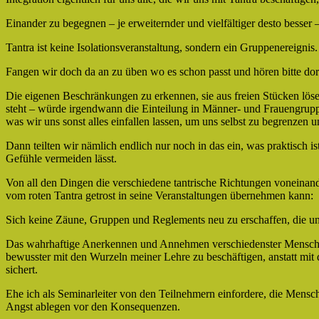
Einander zu begegnen – je erweiternder und vielfältiger desto besser 
Tantra ist keine Isolationsveranstaltung, sondern ein Gruppenereignis.
Fangen wir doch da an zu üben wo es schon passt und hören bitte dor
Die eigenen Beschränkungen zu erkennen, sie aus freien Stücken löse
steht – würde irgendwann die Einteilung in Männer- und Frauengrupp
was wir uns sonst alles einfallen lassen, um uns selbst zu begrenzen u
Dann teilten wir nämlich endlich nur noch in das ein, was praktisch i
Gefühle vermeiden lässt.
Von all den Dingen die verschiedene tantrische Richtungen voneinand
vom roten Tantra getrost in seine Veranstaltungen übernehmen kann:
Sich keine Zäune, Gruppen und Reglements neu zu erschaffen, die uns
Das wahrhaftige Anerkennen und Annehmen verschiedenster Menschen 
bewusster mit den Wurzeln meiner Lehre zu beschäftigen, anstatt m
sichert.
Ehe ich als Seminarleiter von den Teilnehmern einfordere, die Mens
Angst ablegen vor den Konsequenzen.