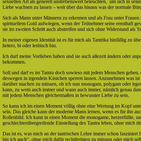
sexuellen Art als generell anstrebenswert beleuchten, um sich in sei
Liebe wachsen zu lassen – weit über das hinaus was der normale Bü
Sich als Mann unter Männern zu erkennen und als Frau unter Frauen z
spirituellem Gold aufwiegen, wenn der Teilnehmer seine ernsthaft gewo
sie im zweiten Schritt auch abstreifen und sich ohne Widerstand als T
In meiner eigenen Identität ist es für mich als Tantrika hinfällig zu 
hetero, bi oder lesbisch bin.
Ich darf meine Vorlieben haben und sie auch allezeit ändern oder a
bekommen.
Soll und darf es im Tantra doch sowieso mit jedem Menschen gehen, 
deswegen in irgendein Kästchen sperren lassen. Anzunehmen was ist
darüber machen zu müssen, ob ich nun monogam, polygam oder irgende
kann, zu wem auch immer und wann auch immer, nämlich genau dann,
mit jedem Menschen gleichermaßen in bewusster Liebe zu sein.
So kann ich im einen Moment völlig ohne eine Wertung im Kopf unter 
sein. Das gleiche kann der moderne Mann lernen, wenn es für ihn auch
Rollenbild. Ich kann in einen Moment die monogame, herzerfüllte, u
geschlechterübergreifende Einstellung des Tantra leben, ohne mich üb
Das ist es, was mich an der tantrischen Lehre immer schon fasziniert 
bin ich auch“, ohne mich dafür rechtfertigen zu müssen oder mich sel