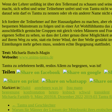
Wenn der Lehrer unfähig ist über den Tellerrand zu schauen und sei
macht, sich selbst und seine Teilnehmer unfrei und von Tantra nicht wi
darauf sein darf es Tantra zu nennen oder ob ein anderer Name nicht e
Ich fordere die Teilnehmer auf ihre Hausaufgaben zu machen, aber ebe
bequemen Mainstream zu folgen und in einer Art Wohlfühltantra das 
ausschließlich gemischte Gruppen mit gleich vielen Männern und Fra
eigenen Selbst zu sehen, so dass der Leiter genau diese Möglichkeit
auf ihrem Weg zu sein, statt ein freier Wind, der ihre Welle gestärkt i
Einteilungen mehr geben muss, sondern echte Begegnung stattfindet.
Text:
Michaela Butsch-Magin
Webseite:
www.anima-tantra.de
Tantra zu zelebrieren heißt, restlos Allem zu begegnen, was ist!
Teilen
Markiert in:
Shakti
annehmen was ist
frau mann
begegnung
konfrontation
hetero
lesbisch
schwul
transident
Michaela Faridéh
9. März 2019
18. Dezember 2022
2019-03 Tantra f
←
Tantra und Geschlechter
Warum für Männer der Lingam der Mittelpunkt ihres erotischen