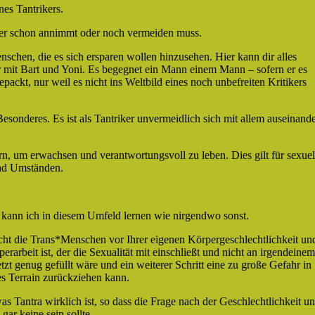
nes Tantrikers.
as er schon annimmt oder noch vermeiden muss.
nschen, die es sich ersparen wollen hinzusehen. Hier kann dir alles
 mit Bart und Yoni. Es begegnet ein Mann einem Mann – sofern er es
ckt, nur weil es nicht ins Weltbild eines noch unbefreiten Kritikers
Besonderes. Es ist als Tantriker unvermeidlich sich mit allem auseinand
rn, um erwachsen und verantwortungsvoll zu leben. Dies gilt für sexuel
nd Umständen.
 kann ich in diesem Umfeld lernen wie nirgendwo sonst.
ht die Trans*Menschen vor Ihrer eigenen Körpergeschlechtlichkeit un
rarbeit ist, der die Sexualität mit einschließt und nicht an irgendeinem
tzt genug gefüllt wäre und ein weiterer Schritt eine zu große Gefahr in
s Terrain zurückziehen kann.
s Tantra wirklich ist, so dass die Frage nach der Geschlechtlichkeit u
 gar keine sein sollte.