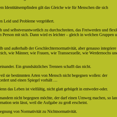
 Identitätsempfinden gilt das Gleiche wie für Menschen die sich
en Leid und Probleme vergrößert.
 und selbstverantwortlich zu durchschreiten, das Freiwerden und flexi
 Person mit sich. Dann wird es leichter – gleich in welchen Gruppen 
b und außerhalb der Geschlechternormativität, aber genauso integriere
mich, wie Männer, wie Frauen, wie Transsexuelle, wie Werdernochs un
nander. Ein grundsätzliches Trennen schafft das nicht.
eil sie bestimmten Arten von Mensch nicht begegnen wollen: der
dert und einen Spiegel vorhält …
n das Leben ist vielfältig, nicht glatt gebügelt in entweder-oder.
jemandem nicht begegnen möchte, der darf einen Umweg machen, so la
rnation sein lässt, weil die Aufgabe zu groß erscheint.
gnung von Normativität zu Nichtnormativität.