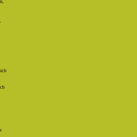
n,
r
sich
ich
s