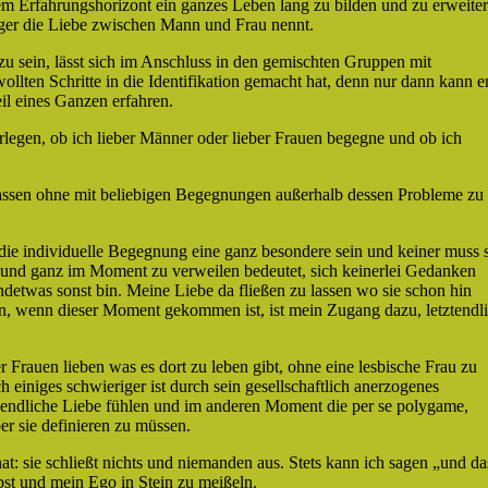
nem Erfahrungshorizont ein ganzes Leben lang zu bilden und zu erweiter
rger die Liebe zwischen Mann und Frau nennt.
u sein, lässt sich im Anschluss in den gemischten Gruppen mit
llten Schritte in die Identifikation gemacht hat, denn nur dann kann e
eil eines Ganzen erfahren.
überlegen, ob ich lieber Männer oder lieber Frauen begegne und ob ich
npassen ohne mit beliebigen Begegnungen außerhalb dessen Probleme zu
die individuelle Begegnung eine ganz besondere sein und keiner muss 
 und ganz im Moment zu verweilen bedeutet, sich keinerlei Gedanken
twas sonst bin. Meine Liebe da fließen zu lassen wo sie schon hin
 wenn dieser Moment gekommen ist, ist mein Zugang dazu, letztendl
Frauen lieben was es dort zu leben gibt, ohne eine lesbische Frau zu
 einiges schwieriger ist durch sein gesellschaftlich anerzogenes
nendliche Liebe fühlen und im anderen Moment die per se polygame,
er sie definieren zu müssen.
hat: sie schließt nichts und niemanden aus. Stets kann ich sagen „und da
bst und mein Ego in Stein zu meißeln.