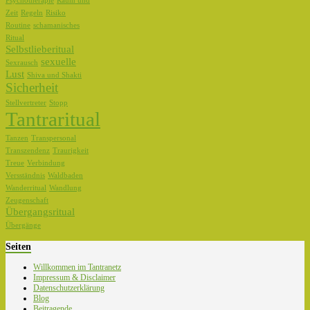
Psychotherapie
Raum und
Zeit
Regeln
Risiko
Routine
schamanisches
Ritual
Selbstlieberitual
sexuelle
Sexrausch
Lust
Shiva und Shakti
Sicherheit
Stellvertreter
Stopp
Tantraritual
Tanzen
Transpersonal
Transzendenz
Traurigkeit
Treue
Verbindung
Versständnis
Waldbaden
Wanderritual
Wandlung
Zeugenschaft
Übergangsritual
Übergänge
Seiten
Willkommen im Tantranetz
Impressum & Disclaimer
Datenschutzerklärung
Blog
Beitragende