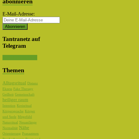
abonnieren
E-Mail-Adresse:
Tantranetz auf
Telegram
Kanal abonnieren
Themen
Alltagsritual
Distanz
Ekzess
Fake Therapy
Geilheit
Gemeinschaft
heiliger raum
Intention
Kreisritual
Körpersprache
Körper
und Seele
Mitgefühl
Naturritual
Neuanfänge
Nähe
Normalität
Orientierung
Pranaatmen