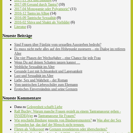
2017-09 Gesund durch Tantra?
(10)
2017-04 Monogamie oder Polyamorie?
(11)
2016-12 Tantra im Alltag
(14)
2016-09 Tantrische Sexualität
(9)
2016-02 Shiva und Shakti als Vorbilder
(6)
Literatur
(1)
Neueste Beiträge
Sind Frauen über Fünfzig vom sexuellen Aussterben bedroht?
Es muss nicht mehr alles auf den Höhepunkt zusteuern – ein Dialog im reiferen
Alter
Die vier Phasen der Wechseljahre – eine Chance für jede Frau
Wenn Du auf deinen Schatten tanzen kannst …
Weibliche Sexualität im Alter
Gesunde Lust mit Achtsamkeit und Langsamkeit
Lust und Sexualität im Alter
Liebe, Sex und Wahrheit – der Roman
Vom tantrischen Liebesschüler zum Ehemann
Erotisches Einverständnis und seine Grenzen
Neueste Kommentare
Dana
zu
Gelegenheit schafft Liebe
Ralf Buchty: Warum manche Frauen gezielt zu einem Tantramasseur gehen -
INSIDE(h)er
zu
Tantramasseur für Frauen?
Wie geschieht Bindung jenseits von Bindungsmustern?
zu
Was aber der Sex
verbunden hat, das darf der Mensch nicht trennen.
Flirten als Volkssport
zu
Grenzen respektieren oder überschreiten?