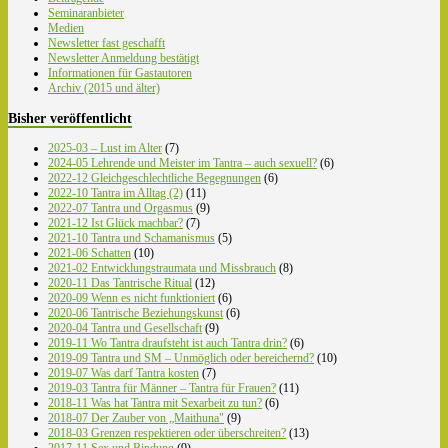
Seminaranbieter
Medien
Newsletter fast geschafft
Newsletter Anmeldung bestätigt
Informationen für Gastautoren
Archiv (2015 und älter)
Bisher veröffentlicht
2025-03 – Lust im Alter
(7)
2024-05 Lehrende und Meister im Tantra – auch sexuell?
(6)
2022-12 Gleichgeschlechtliche Begegnungen
(6)
2022-10 Tantra im Alltag (2)
(11)
2022-07 Tantra und Orgasmus
(9)
2021-12 Ist Glück machbar?
(7)
2021-10 Tantra und Schamanismus
(5)
2021-06 Schatten
(10)
2021-02 Entwicklungstraumata und Missbrauch
(8)
2020-11 Das Tantrische Ritual
(12)
2020-09 Wenn es nicht funktioniert
(6)
2020-06 Tantrische Beziehungskunst
(6)
2020-04 Tantra und Gesellschaft
(9)
2019-11 Wo Tantra draufsteht ist auch Tantra drin?
(6)
2019-09 Tantra und SM – Unmöglich oder bereichernd?
(10)
2019-07 Was darf Tantra kosten
(7)
2019-03 Tantra für Männer – Tantra für Frauen?
(11)
2018-11 Was hat Tantra mit Sexarbeit zu tun?
(6)
2018-07 Der Zauber von „Maithuna"
(9)
2018-03 Grenzen respektieren oder überschreiten?
(13)
2017-11 Sex und Bindung
(9)