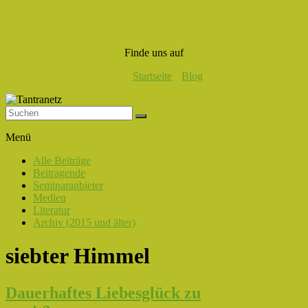
Finde uns auf
Startseite
Blog
Tantranetz
Menü
Verbindung
Alle Beiträge
in
Beitragende
Liebe,
Seminaranbieter
Eros
Medien
und
Literatur
Tantra
Archiv (2015 und älter)
siebter Himmel
Dauerhaftes Liebesglück zu