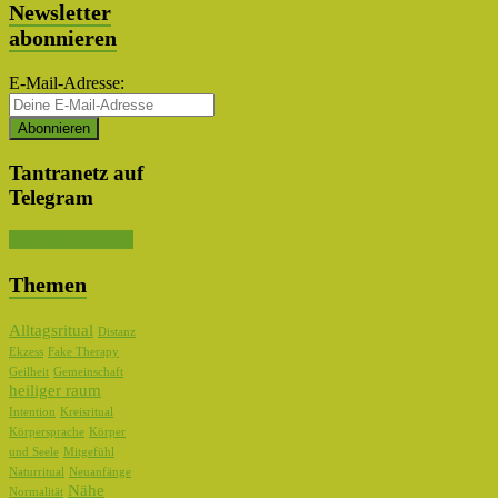
Newsletter
abonnieren
E-Mail-Adresse:
Tantranetz auf
Telegram
Kanal abonnieren
Themen
Alltagsritual
Distanz
Ekzess
Fake Therapy
Geilheit
Gemeinschaft
heiliger raum
Intention
Kreisritual
Körpersprache
Körper
und Seele
Mitgefühl
Naturritual
Neuanfänge
Nähe
Normalität