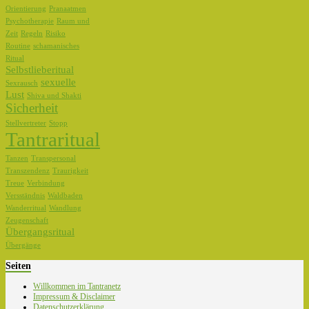
Orientierung
Pranaatmen
Psychotherapie
Raum und
Zeit
Regeln
Risiko
Routine
schamanisches
Ritual
Selbstlieberitual
sexuelle
Sexrausch
Lust
Shiva und Shakti
Sicherheit
Stellvertreter
Stopp
Tantraritual
Tanzen
Transpersonal
Transzendenz
Traurigkeit
Treue
Verbindung
Versständnis
Waldbaden
Wanderritual
Wandlung
Zeugenschaft
Übergangsritual
Übergänge
Seiten
Willkommen im Tantranetz
Impressum & Disclaimer
Datenschutzerklärung