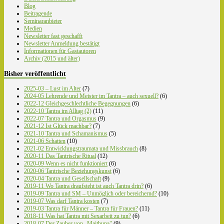
Blog
Beitragende
Seminaranbieter
Medien
Newsletter fast geschafft
Newsletter Anmeldung bestätigt
Informationen für Gastautoren
Archiv (2015 und älter)
Bisher veröffentlicht
2025-03 – Lust im Alter
(7)
2024-05 Lehrende und Meister im Tantra – auch sexuell?
(6)
2022-12 Gleichgeschlechtliche Begegnungen
(6)
2022-10 Tantra im Alltag (2)
(11)
2022-07 Tantra und Orgasmus
(9)
2021-12 Ist Glück machbar?
(7)
2021-10 Tantra und Schamanismus
(5)
2021-06 Schatten
(10)
2021-02 Entwicklungstraumata und Missbrauch
(8)
2020-11 Das Tantrische Ritual
(12)
2020-09 Wenn es nicht funktioniert
(6)
2020-06 Tantrische Beziehungskunst
(6)
2020-04 Tantra und Gesellschaft
(9)
2019-11 Wo Tantra draufsteht ist auch Tantra drin?
(6)
2019-09 Tantra und SM – Unmöglich oder bereichernd?
(10)
2019-07 Was darf Tantra kosten
(7)
2019-03 Tantra für Männer – Tantra für Frauen?
(11)
2018-11 Was hat Tantra mit Sexarbeit zu tun?
(6)
2018-07 Der Zauber von „Maithuna"
(9)