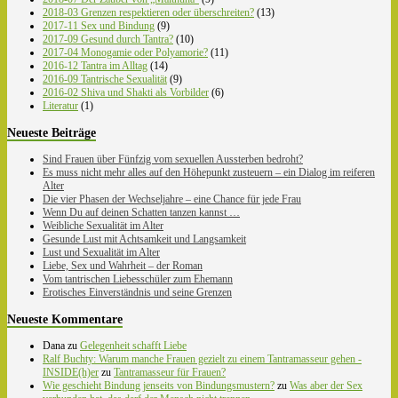
2018-03 Grenzen respektieren oder überschreiten?
(13)
2017-11 Sex und Bindung
(9)
2017-09 Gesund durch Tantra?
(10)
2017-04 Monogamie oder Polyamorie?
(11)
2016-12 Tantra im Alltag
(14)
2016-09 Tantrische Sexualität
(9)
2016-02 Shiva und Shakti als Vorbilder
(6)
Literatur
(1)
Neueste Beiträge
Sind Frauen über Fünfzig vom sexuellen Aussterben bedroht?
Es muss nicht mehr alles auf den Höhepunkt zusteuern – ein Dialog im reiferen
Alter
Die vier Phasen der Wechseljahre – eine Chance für jede Frau
Wenn Du auf deinen Schatten tanzen kannst …
Weibliche Sexualität im Alter
Gesunde Lust mit Achtsamkeit und Langsamkeit
Lust und Sexualität im Alter
Liebe, Sex und Wahrheit – der Roman
Vom tantrischen Liebesschüler zum Ehemann
Erotisches Einverständnis und seine Grenzen
Neueste Kommentare
Dana
zu
Gelegenheit schafft Liebe
Ralf Buchty: Warum manche Frauen gezielt zu einem Tantramasseur gehen -
INSIDE(h)er
zu
Tantramasseur für Frauen?
Wie geschieht Bindung jenseits von Bindungsmustern?
zu
Was aber der Sex