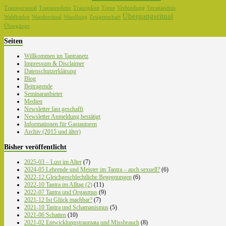
Transpersonal
Transzendenz
Traurigkeit
Treue
Verbindung
Versständnis
Übergangsritual
Waldbaden
Wanderritual
Wandlung
Zeugenschaft
Übergänge
Seiten
Willkommen im Tantranetz
Impressum & Disclaimer
Datenschutzerklärung
Blog
Beitragende
Seminaranbieter
Medien
Newsletter fast geschafft
Newsletter Anmeldung bestätigt
Informationen für Gastautoren
Archiv (2015 und älter)
Bisher veröffentlicht
2025-03 – Lust im Alter
(7)
2024-05 Lehrende und Meister im Tantra – auch sexuell?
(6)
2022-12 Gleichgeschlechtliche Begegnungen
(6)
2022-10 Tantra im Alltag (2)
(11)
2022-07 Tantra und Orgasmus
(9)
2021-12 Ist Glück machbar?
(7)
2021-10 Tantra und Schamanismus
(5)
2021-06 Schatten
(10)
2021-02 Entwicklungstraumata und Missbrauch
(8)