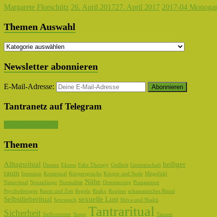
Margarete Florschütz
26. April 2017
27. April 2017
2017-04 Monogam
Themen Auswahl
Themen
Auswahl
Newsletter abonnieren
E-Mail-Adresse:
Tantranetz auf Telegram
Kanal abonnieren
Themen
Alltagsritual
heiliger
Distanz
Ekzess
Fake Therapy
Geilheit
Gemeinschaft
raum
Intention
Kreisritual
Körpersprache
Körper und Seele
Mitgefühl
Nähe
Naturritual
Neuanfänge
Normalität
Orientierung
Pranaatmen
Psychotherapie
Raum und Zeit
Regeln
Risiko
Routine
schamanisches Ritual
Selbstlieberitual
sexuelle Lust
Sexrausch
Shiva und Shakti
Tantraritual
Sicherheit
Stellvertreter
Stopp
Tanzen