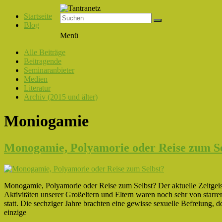
Startseite
Blog
Tantranetz
Menü
Verbindung
Alle Beiträge
in
Beitragende
Liebe,
Seminaranbieter
Eros
Medien
und
Literatur
Tantra
Archiv (2015 und älter)
Moniogamie
Monogamie, Polyamorie oder Reise zum Se
Monogamie, Polyamorie oder Reise zum Selbst? Der aktuelle Zeitgeist 
Aktivitäten unserer Großeltern und Eltern waren noch sehr von starr
statt. Die sechziger Jahre brachten eine gewisse sexuelle Befreiung
einzige