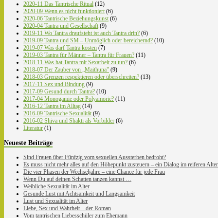
2020-11 Das Tantrische Ritual
(12)
2020-09 Wenn es nicht funktioniert
(6)
2020-06 Tantrische Beziehungskunst
(6)
2020-04 Tantra und Gesellschaft
(9)
2019-11 Wo Tantra draufsteht ist auch Tantra drin?
(6)
2019-09 Tantra und SM – Unmöglich oder bereichernd?
(10)
2019-07 Was darf Tantra kosten
(7)
2019-03 Tantra für Männer – Tantra für Frauen?
(11)
2018-11 Was hat Tantra mit Sexarbeit zu tun?
(6)
2018-07 Der Zauber von „Maithuna"
(9)
2018-03 Grenzen respektieren oder überschreiten?
(13)
2017-11 Sex und Bindung
(9)
2017-09 Gesund durch Tantra?
(10)
2017-04 Monogamie oder Polyamorie?
(11)
2016-12 Tantra im Alltag
(14)
2016-09 Tantrische Sexualität
(9)
2016-02 Shiva und Shakti als Vorbilder
(6)
Literatur
(1)
Neueste Beiträge
Sind Frauen über Fünfzig vom sexuellen Aussterben bedroht?
Es muss nicht mehr alles auf den Höhepunkt zusteuern – ein Dialog im reiferen Alter
Die vier Phasen der Wechseljahre – eine Chance für jede Frau
Wenn Du auf deinen Schatten tanzen kannst …
Weibliche Sexualität im Alter
Gesunde Lust mit Achtsamkeit und Langsamkeit
Lust und Sexualität im Alter
Liebe, Sex und Wahrheit – der Roman
Vom tantrischen Liebesschüler zum Ehemann