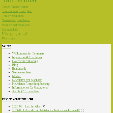
Tanzen
Transpersonal
Transzendenz
Traurigkeit
Treue
Verbindung
Versständnis
Waldbaden
Wanderritual
Wandlung
Zeugenschaft
Übergangsritual
Übergänge
Seiten
Willkommen im Tantranetz
Impressum & Disclaimer
Datenschutzerklärung
Blog
Beitragende
Seminaranbieter
Medien
Newsletter fast geschafft
Newsletter Anmeldung bestätigt
Informationen für Gastautoren
Archiv (2015 und älter)
Bisher veröffentlicht
2025-03 – Lust im Alter
(7)
2024-05 Lehrende und Meister im Tantra – auch sexuell?
(6)