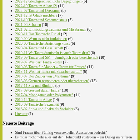
2022-12 Gleichgeschlechtliche Begegnungen
(6)
2022-10 Tantra im Alltag (2)
(11)
2022-07 Tantra und Orgasmus
(9)
2021-12 Ist Glück machbar?
(7)
2021-10 Tantra und Schamanismus
(5)
2021-06 Schatten
(10)
2021-02 Entwicklungstraumata und Missbrauch
(8)
2020-11 Das Tantrische Ritual
(12)
2020-09 Wenn es nicht funktioniert
(6)
2020-06 Tantrische Beziehungskunst
(6)
2020-04 Tantra und Gesellschaft
(9)
2019-11 Wo Tantra draufsteht ist auch Tantra drin?
(6)
2019-09 Tantra und SM – Unmöglich oder bereichernd?
(10)
2019-07 Was darf Tantra kosten
(7)
2019-03 Tantra für Männer – Tantra für Frauen?
(11)
2018-11 Was hat Tantra mit Sexarbeit zu tun?
(6)
2018-07 Der Zauber von „Maithuna"
(9)
2018-03 Grenzen respektieren oder überschreiten?
(13)
2017-11 Sex und Bindung
(9)
2017-09 Gesund durch Tantra?
(10)
2017-04 Monogamie oder Polyamorie?
(11)
2016-12 Tantra im Alltag
(14)
2016-09 Tantrische Sexualität
(9)
2016-02 Shiva und Shakti als Vorbilder
(6)
Literatur
(1)
Neueste Beiträge
Sind Frauen über Fünfzig vom sexuellen Aussterben bedroht?
Es muss nicht mehr alles auf den Höhepunkt zusteuern – ein Dialog im reiferen