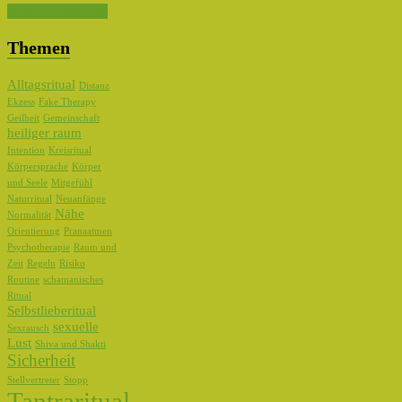
Kanal abonnieren
Themen
Alltagsritual
Distanz
Ekzess
Fake Therapy
Geilheit
Gemeinschaft
heiliger raum
Intention
Kreisritual
Körpersprache
Körper
und Seele
Mitgefühl
Naturritual
Neuanfänge
Nähe
Normalität
Orientierung
Pranaatmen
Psychotherapie
Raum und
Zeit
Regeln
Risiko
Routine
schamanisches
Ritual
Selbstlieberitual
sexuelle
Sexrausch
Lust
Shiva und Shakti
Sicherheit
Stellvertreter
Stopp
Tantraritual