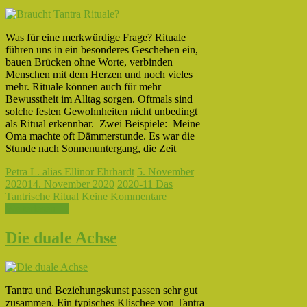
Was für eine merkwürdige Frage? Rituale
führen uns in ein besonderes Geschehen ein,
bauen Brücken ohne Worte, verbinden
Menschen mit dem Herzen und noch vieles
mehr. Rituale können auch für mehr
Bewusstheit im Alltag sorgen. Oftmals sind
solche festen Gewohnheiten nicht unbedingt
als Ritual erkennbar. Zwei Beispiele: Meine
Oma machte oft Dämmerstunde. Es war die
Stunde nach Sonnenuntergang, die Zeit
Petra L. alias Ellinor Ehrhardt
5. November
2020
14. November 2020
2020-11 Das
Tantrische Ritual
Keine Kommentare
Weiterlesen →
Die duale Achse
Tantra und Beziehungskunst passen sehr gut
zusammen. Ein typisches Klischee von Tantra