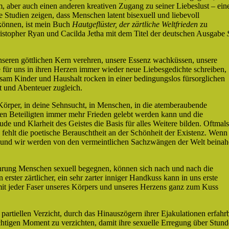
, aber auch einen anderen kreativen Zugang zu seiner Liebeslust – ein
 Studien zeigen, dass Menschen latent bisexuell und liebevoll
 können, ist mein Buch
Hautgeflüster, der zärtliche Weltfrieden
zu
istopher Ryan und Cacilda Jetha mit dem Titel der deutschen Ausgabe
seren göttlichen Kern verehren, unsere Essenz wachküssen, unsere
e für uns in ihren Herzen immer wieder neue Liebesgedichte schreiben,
sam Kinder und Haushalt rocken in einer bedingungslos fürsorglichen
ft und Abenteuer zugleich.
n Körper, in deine Sehnsucht, in Menschen, in die atemberaubende
llen Beteiligten immer mehr Frieden gelebt werden kann und die
ude und Klarheit des Geistes die Basis für alles Weitere bilden. Oftmals
 fehlt die poetische Berauschtheit an der Schönheit der Existenz. Wenn
n und wir werden von den vermeintlichen Sachzwängen der Welt beinah
ehrung Menschen sexuell begegnen, können sich nach und nach die
erster zärtlicher, ein sehr zarter inniger Handkuss kann in uns erste
 mit jeder Faser unseres Körpers und unseres Herzens ganz zum Kuss
partiellen Verzicht, durch das Hinauszögern ihrer Ejakulationen erfahrb
lüchtigen Moment zu verzichten, damit ihre sexuelle Erregung über Stun