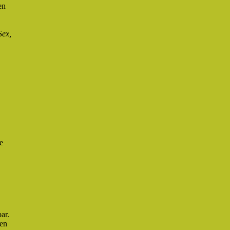
en
Sex,
e
ar.
den