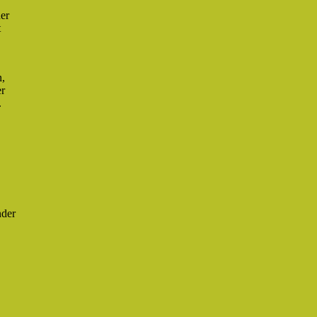
der
t
n,
er
.
nder