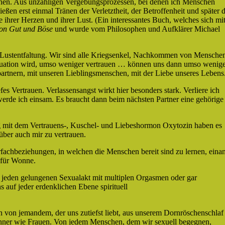
önnen. Aus unzähligen Vergebungsprozessen, bei denen ich Menschen
eßen erst einmal Tränen der Verletztheit, der Betroffenheit und später 
 ihrer Herzen und ihrer Lust. (Ein interessantes Buch, welches sich mi
von Gut und Böse
und wurde vom Philosophen und Aufklärer Michael
en Lustentfaltung. Wir sind alle Kriegsenkel, Nachkommen von Mensche
 Situation wird, umso weniger vertrauen … können uns dann umso wenig
spartnern, mit unseren Lieblingsmenschen, mit der Liebe unseres Lebens
es Vertrauen. Verlassensangst wirkt hier besonders stark. Verliere ich
werde ich einsam. Es braucht dann beim nächsten Partner eine gehörige
 mit dem Vertrauens-, Kuschel- und Liebeshormon Oxytozin haben es
über auch mir zu vertrauen.
fachbeziehungen, in welchen die Menschen bereit sind zu lernen, eina
 für Wonne.
 jeden gelungenen Sexualakt mit multiplen Orgasmen oder gar
s auf jeder erdenklichen Ebene spirituell
 von jemandem, der uns zutiefst liebt, aus unserem Dornröschenschlaf
ner wie Frauen. Von jedem Menschen, dem wir sexuell begegnen,