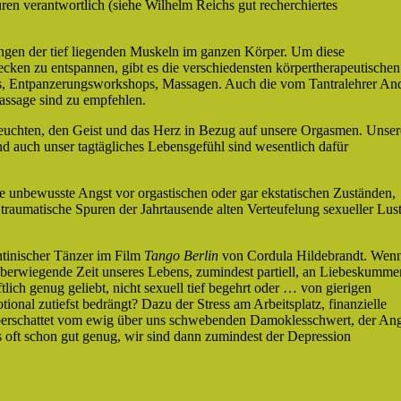
uren verantwortlich (siehe Wilhelm Reichs gut recherchiertes
ngen der tief liegenden Muskeln im ganzen Körper. Um diese
ken zu entspannen, gibt es die verschiedensten körpertherapeutischen
s, Entpanzerungsworkshops, Massagen. Auch die vom Tantralehrer An
assage sind zu empfehlen.
leuchten, den Geist und das Herz in Bezug auf unsere Orgasmen. Unser
 auch unser tagtägliches Lebensgefühl sind wesentlich dafür
ine unbewusste Angst vor orgastischen oder gar ekstatischen Zuständen,
raumatische Spuren der Jahrtausende alten Verteufelung sexueller Lust
entinischer Tänzer im Film
Tango Berlin
von Cordula Hildebrandt. Wen
überwiegende Zeit unseres Lebens, zumindest partiell, an Liebeskumme
tlich genug geliebt, nicht sexuell tief begehrt oder … von gierigen
onal zutiefst bedrängt? Dazu der Stress am Arbeitsplatz, finanzielle
 überschattet vom ewig über uns schwebenden Damoklesschwert, der Ang
ns oft schon gut genug, wir sind dann zumindest der Depression