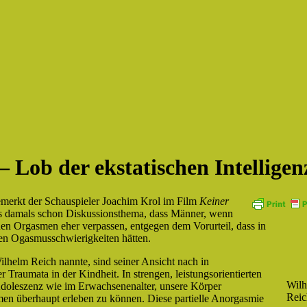
– Lob der ekstatischen Intellige
emerkt der Schauspieler Joachim Krol im Film
Keiner
es damals schon Diskussionsthema, dass Männer, wenn
hen Orgasmen eher verpassen, entgegen dem Vorurteil, dass in
uen Ogasmusschwierigkeiten hätten.
lhelm Reich nannte, sind seiner Ansicht nach in
 Traumata in der Kindheit. In strengen, leistungsorientierten
Wilh
Adoleszenz wie im Erwachsenenalter, unsere Körper
Reic
men überhaupt erleben zu können. Diese partielle Anorgasmie