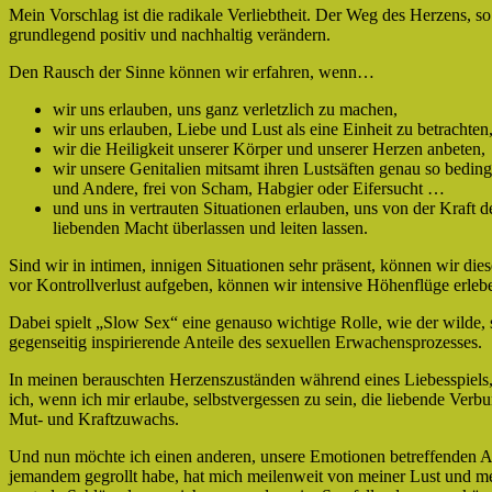
Mein Vorschlag ist die radikale Verliebtheit. Der Weg des Herzens, so
grundlegend positiv und nachhaltig verändern.
Den Rausch der Sinne können wir erfahren, wenn…
wir uns erlauben, uns ganz verletzlich zu machen,
wir uns erlauben, Liebe und Lust als eine Einheit zu betrachten
wir die Heiligkeit unserer Körper und unserer Herzen anbeten,
wir unsere Genitalien mitsamt ihren Lustsäften genau so bedin
und Andere, frei von Scham, Habgier oder Eifersucht …
und uns in vertrauten Situationen erlauben, uns von der Kraft 
liebenden Macht überlassen und leiten lassen.
Sind wir in intimen, innigen Situationen sehr präsent, können wir d
vor Kontrollverlust aufgeben, können wir intensive Höhenflüge erleb
Dabei spielt „Slow Sex“ eine genauso wichtige Rolle, wie der wilde,
gegenseitig inspirierende Anteile des sexuellen Erwachensprozesses.
In meinen berauschten Herzenszuständen während eines Liebesspiels
ich, wenn ich mir erlaube, selbstvergessen zu sein, die liebende Verbu
Mut- und Kraftzuwachs.
Und nun möchte ich einen anderen, unsere Emotionen betreffenden A
jemandem gegrollt habe, hat mich meilenweit von meiner Lust und me