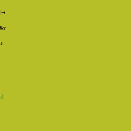
rei
ller
ne