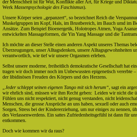
der Menschheit ist für Wut, Konflikte aller Art, für Kriege und Diktat
Werk
Massenpsychologie des Faschismus
).
Unsere Körper seien „gepanzert“, so bezeichnet Reich die Verspannu
Muskelgruppen im Kopf, Hals, im Brustbereich, im Bauch umd im Bec
Ansätze. Zum Beispiel Bioenergetik, Holotropes Atmen, Yoga Asana
entwickelten Massageformen, die Yin Yang Massage und die Tantram
Ich möchte an dieser Stelle einen anderen Aspekt unseres Themas be
Überzeugungen, unser Alltagsdenken, unsere Alltagsgewohnheiten und
verantwortlich, wie tief wir unsere Orgasmen erleben.
Selbst unsere moderne, freiheitlich demokratische Gesellschaft hat e
tragen wir doch immer noch im Unbewussten epigenetisch vererbte – t
der libidinösen Freuden des Körpers und des Herzens.
„Jeder schleppt seinen eigenen Tango mit sich herum“
, sagt ein arg
wir ehrlich sind, müssen wir ihm Recht geben: Leiden wir nicht die 
Fühlen uns nicht respektiert, nicht genug verstanden, nicht leidenschaf
Menschen, die grosse Ansprüche an uns haben, sexuell oder auch emoti
Sorgen, Stress bei der Kindererziehung, um nur einiges zu nennen,
des Verlassenwerdens. Ein sattes Zufriedenheitsgefühl ist dann für u
entkommen.
Doch wie kommen wir da raus?