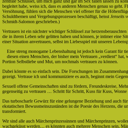
zentrale Schlüssel, um mich ganz und gar im Sex fallen lassen zu k
begleitet habe, weiss ich, dass es anderen Menschen genau so geht. Fli
Versöhnung, fühlen sich die Menschen viel offener für die Höhenflüge
Schuldthemen und Vergebungsprozessen beschäftigt, heisst
Jenseits 
Schmidt-Salomon geschrieben.)
Vertrauen ist ein nächster wichtiger Schlüssel zur herzensberauscht
die in ihrem Leben sehr gelitten haben und können, je intimer eine
einer Situation anvertrauen, selbst im Liebesspiel mit unseren Leben
Eine streng monogame Lebenshaltung ist jedoch kein Garant für tief
diesen einen Menschen, der bisher mein Vertrauen „verdient“ hat, 
Portion Selbstliebe und Mut, um nochmals vertrauen zu können.
Dabei könnte es so einfach sein. Die Forschungen im Zusammenhang
gezeigt. Vertraue ich und kommuniziere es auch, beginnt mein Gegen
Sexuell offene Gemeinschaften sind zu fördern, Freundeskreise, Mehr
gegenseitig zu vertrauen … Schritt für Schritt, Kuss für Kuss, Wonne
Das turboscharfe Gewürz für eine gelungene Beziehung und auch für
ekstatischen Bewusstseinszuständen ist die Poesie des Herzens, die un
transformiert.
Wir sind alle auch Märchenprinzessinnen und Märchenprinzen, wollen
wachgeküsst werden… es könnten auch mehrere Menschen sein, Män