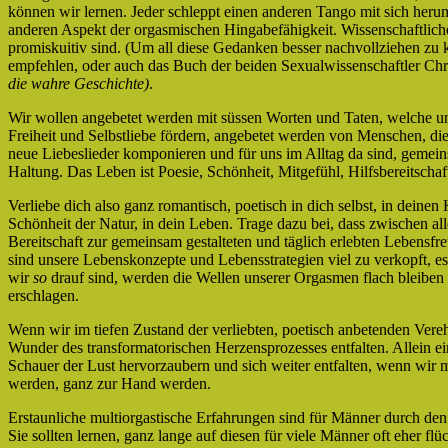
können wir lernen. Jeder schleppt einen anderen Tango mit sich herum
anderen Aspekt der orgasmischen Hingabefähigkeit. Wissenschaftliche
promiskuitiv sind. (Um all diese Gedanken besser nachvollziehen zu
empfehlen, oder auch das Buch der beiden Sexualwissenschaftler Chr
die wahre Geschichte)
.
Wir wollen angebetet werden mit süssen Worten und Taten, welche un
Freiheit und Selbstliebe fördern, angebetet werden von Menschen, di
neue Liebeslieder komponieren und für uns im Alltag da sind, gemein
Haltung. Das Leben ist Poesie, Schönheit, Mitgefühl, Hilfsbereitscha
Verliebe dich also ganz romantisch, poetisch in dich selbst, in deine
Schönheit der Natur, in dein Leben. Trage dazu bei, dass zwischen a
Bereitschaft zur gemeinsam gestalteten und täglich erlebten Lebensfre
sind unsere Lebenskonzepte und Lebensstrategien viel zu verkopft, es
wir
so
drauf sind, werden die Wellen unserer Orgasmen flach bleibe
erschlagen.
Wenn wir im tiefen Zustand der verliebten, poetisch anbetenden Ver
Wunder des transformatorischen Herzensprozesses entfalten. Allein ein 
Schauer der Lust hervorzaubern und sich weiter entfalten, wenn wir
werden, ganz zur Hand werden.
Erstaunliche multiorgastische Erfahrungen sind für Männer durch den 
Sie sollten lernen, ganz lange auf diesen für viele Männer oft eher f