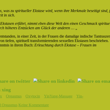
was zu spiritueller Ekstase wird, wenn ihre Merkmale beseitigt sind, f
t in sich
.
Ekstasen erfährt, nimmt eben diese Welt den einen Geschmack spiritue
 durch höheres Entzücken am Glück der anderen … „
entstanden, in einer Zeit, in der Frauen die damalige indische Tantrasze
n tiefen, spirituell transformierenden sexuellen Ekstasen beschrieben.
enntnis in ihrem Buch:
Erleuchtung durch Ekstase – Frauen im
ex
Orgasmus
Oxytocin
YinYang-Massage
Yin-
d Orgasmus
Keine Kommentare