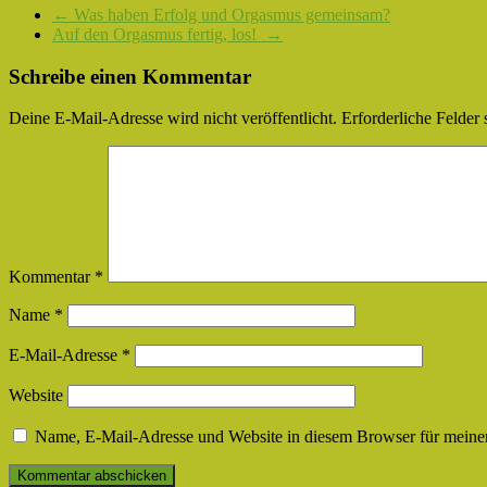
←
Was haben Erfolg und Orgasmus gemeinsam?
Auf den Orgasmus fertig, los!
→
Schreibe einen Kommentar
Deine E-Mail-Adresse wird nicht veröffentlicht.
Erforderliche Felder 
Kommentar
*
Name
*
E-Mail-Adresse
*
Website
Name, E-Mail-Adresse und Website in diesem Browser für meine