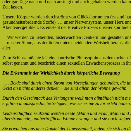
oder gar Tage nach und nach ansteigt und auch gehalten werden kann. 
Zeit lassen.
Unsere Körper werden durchströmt von Glückshormonen (es sind hau
gesundheitsfördernde Stoffe) … unser Nervensystem, unser Herz und 
Abenteuergefühlen. Es entsteht der kreative Pro
Wir werden zu liebenden, lusterwachten Denkern und gestalten uns
unserer Sinne, aus der tiefen unterscheidenden Weisheit heraus, die
aller.
Zum Schluss möchte ich eine tantrische Philosophin aus dem achten Ja
selbst genannt und beschrieb einen sexuellen Erwachensprozess in ih
Die Erkenntnis der Wirklichkeit durch körperliche Bewegung
„…
Beide sind durch einen Strom von Vorstellungen gebunden, die im G
Geist an nichts anderes denken – sie sind allein der Wonne gewahr.
Durch den Geschmack des Verlangens weiß man allmählich nicht mehr
erfahren unaussprechliche Seligkeit, wie sie es nie zuvor erlebt haben.
Leidenschaftlich seufzend werden beide [Mann und Frau, Mann und 
überströmende, unübertreffliche Wonne erlangen und sie noch steiger
Sie erwachen aus dem Dunkel der Unwissenheit, indem sie sich an den