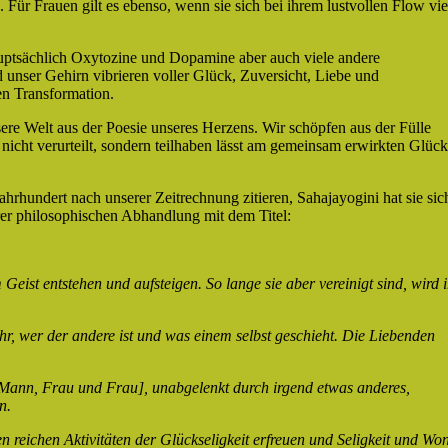
Für Frauen gilt es ebenso, wenn sie sich bei ihrem lustvollen Flow vie
ptsächlich Oxytozine und Dopamine aber auch viele andere
unser Gehirn vibrieren voller Glück, Zuversicht, Liebe und
zess unserer spirituellen Transformation.
ere Welt aus der Poesie unseres Herzens. Wir schöpfen aus der Fülle
 nicht verurteilt, sondern teilhaben lässt am gemeinsam erwirkten Glück
hrhundert nach unserer Zeitrechnung zitieren, Sahajayogini hat sie sic
rer philosophischen Abhandlung mit dem Titel:
eist entstehen und aufsteigen. So lange sie aber vereinigt sind, wird 
, wer der andere ist und was einem selbst geschieht. Die Liebenden
Mann, Frau und Frau], unabgelenkt durch irgend etwas anderes,
n.
 reichen Aktivitäten der Glückseligkeit erfreuen und Seligkeit und Wo