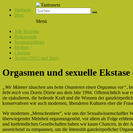
Startseite
Blog
Tantranetz
Menü
Verbindung
Alle Beiträge
in
Beitragende
Liebe,
Seminaranbieter
Eros
Medien
und
Literatur
Tantra
Archiv (2015 und älter)
Orgasmen und sexuelle Ekstase 
„Wir Männer täuschen uns beim Onanieren einen Orgasmus vor“
, b
liebt mich
von Dorris Dörrie aus dem Jahr 1994. Offensichtlich war 
sie ejakulieren, die heilende Kraft und die Wonnen der ganzkörperlic
konservativen wie auch modernen, liberaleren Kulturen eher die Fra
Wir modernen „Menschentiere“, wie uns der Sexualwissenschaftler Wi
überwiegender Mehrheit orgasmusgestört, vor allem als Folge erlittener
und lustfeindlichen Gesellschaften haben wir kaum Chancen, in der 
ausreichend zu entspannen, um die Intensität ganzkörperlicher Orgas