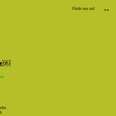
Finde uns auf
nz￼
elm
h