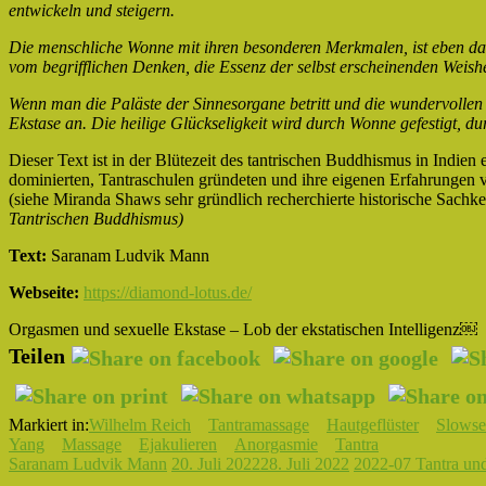
entwickeln und steigern.
Die menschliche Wonne mit ihren besonderen Merkmalen, ist eben das, 
vom begrifflichen Denken, die Essenz der selbst erscheinenden Weishei
Wenn man die Paläste der Sinnesorgane betritt und die wundervollen 
Ekstase an. Die heilige Glückseligkeit wird durch Wonne gefestigt,
Dieser Text ist in der Blütezeit des tantrischen Buddhismus in Indien 
dominierten, Tantraschulen gründeten und ihre eigenen Erfahrungen vo
(siehe Miranda Shaws sehr gründlich recherchierte historische Sachk
Tantrischen Buddhismus)
Text:
Saranam Ludvik Mann
Webseite:
https://diamond-lotus.de/
Orgasmen und sexuelle Ekstase – Lob der ekstatischen Intelligenz￼
Teilen
Markiert in:
Wilhelm Reich
Tantramassage
Hautgeflüster
Slows
Yang
Massage
Ejakulieren
Anorgasmie
Tantra
Saranam Ludvik Mann
20. Juli 2022
28. Juli 2022
2022-07 Tantra un