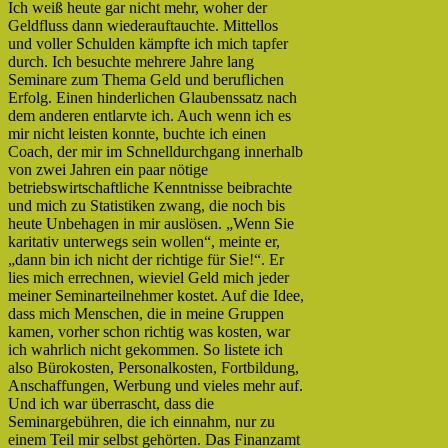
Ich weiß heute gar nicht mehr, woher der
Geldfluss dann wiederauftauchte. Mittellos
und voller Schulden kämpfte ich mich tapfer
durch. Ich besuchte mehrere Jahre lang
Seminare zum Thema Geld und beruflichen
Erfolg. Einen hinderlichen Glaubenssatz nach
dem anderen entlarvte ich. Auch wenn ich es
mir nicht leisten konnte, buchte ich einen
Coach, der mir im Schnelldurchgang innerhalb
von zwei Jahren ein paar nötige
betriebswirtschaftliche Kenntnisse beibrachte
und mich zu Statistiken zwang, die noch bis
heute Unbehagen in mir auslösen. „Wenn Sie
karitativ unterwegs sein wollen“, meinte er,
„dann bin ich nicht der richtige für Sie!“. Er
lies mich errechnen, wieviel Geld mich jeder
meiner Seminarteilnehmer kostet. Auf die Idee,
dass mich Menschen, die in meine Gruppen
kamen, vorher schon richtig was kosten, war
ich wahrlich nicht gekommen. So listete ich
also Bürokosten, Personalkosten, Fortbildung,
Anschaffungen, Werbung und vieles mehr auf.
Und ich war überrascht, dass die
Seminargebühren, die ich einnahm, nur zu
einem Teil mir selbst gehörten. Das Finanzamt