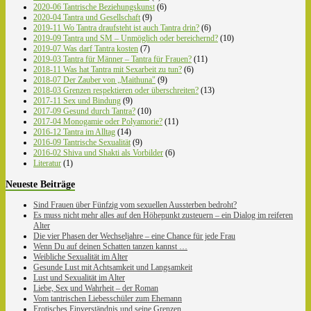
2020-06 Tantrische Beziehungskunst
(6)
2020-04 Tantra und Gesellschaft
(9)
2019-11 Wo Tantra draufsteht ist auch Tantra drin?
(6)
2019-09 Tantra und SM – Unmöglich oder bereichernd?
(10)
2019-07 Was darf Tantra kosten
(7)
2019-03 Tantra für Männer – Tantra für Frauen?
(11)
2018-11 Was hat Tantra mit Sexarbeit zu tun?
(6)
2018-07 Der Zauber von „Maithuna"
(9)
2018-03 Grenzen respektieren oder überschreiten?
(13)
2017-11 Sex und Bindung
(9)
2017-09 Gesund durch Tantra?
(10)
2017-04 Monogamie oder Polyamorie?
(11)
2016-12 Tantra im Alltag
(14)
2016-09 Tantrische Sexualität
(9)
2016-02 Shiva und Shakti als Vorbilder
(6)
Literatur
(1)
Neueste Beiträge
Sind Frauen über Fünfzig vom sexuellen Aussterben bedroht?
Es muss nicht mehr alles auf den Höhepunkt zusteuern – ein Dialog im reiferen
Alter
Die vier Phasen der Wechseljahre – eine Chance für jede Frau
Wenn Du auf deinen Schatten tanzen kannst …
Weibliche Sexualität im Alter
Gesunde Lust mit Achtsamkeit und Langsamkeit
Lust und Sexualität im Alter
Liebe, Sex und Wahrheit – der Roman
Vom tantrischen Liebesschüler zum Ehemann
Erotisches Einverständnis und seine Grenzen