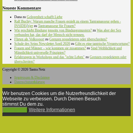
Neueste Kommentare
Dana
zu
Gelegenheit schafft Liebe
Ralf Buchty: Warum manche Frauen gezielt zu einem Tantramasseur gehen -
INSIDE(h)er
zu
Tantramasseur für Frauen?
Wie geschieht Bindung jenseits von Bindungsmustern?
zu
Was aber der Sex
verbunden hat, das darf der Mensch nicht trennen.
Flirten als Volkssport
zu
Grenzen respektieren oder überschreiten?
Schule des Seins Newsletter April 2020
zu
Gibt es eine tantrische Verantwortung?
Frauen und Männer – wie kommen sie zusammen?
zu
Sind Weiblichkeit und
Männlichkeit universelle Prinzipien?
Erfahrungen in Workshops und das "echte Leben"
zu
Grenzen respektieren oder
überschreiten?
Copyright © 2026 Tantra Netz
Impressum & Disclaimer
Datenschutzerklärung
Wir benutzen Cookies um die Nutzerfreundlichkeit der
Webseite zu verbessen. Durch Deinen Besuch
stimmst Du dem zu.
Weitere Informationen
Akzeptieren