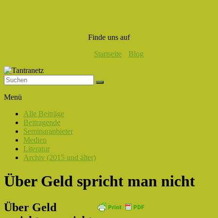
Finde uns auf
Startseite
Blog
Tantranetz
Menü
Verbindung
Alle Beiträge
in
Beitragende
Liebe,
Seminaranbieter
Eros
Medien
und
Literatur
Tantra
Archiv (2015 und älter)
Über Geld spricht man nicht
Über Geld