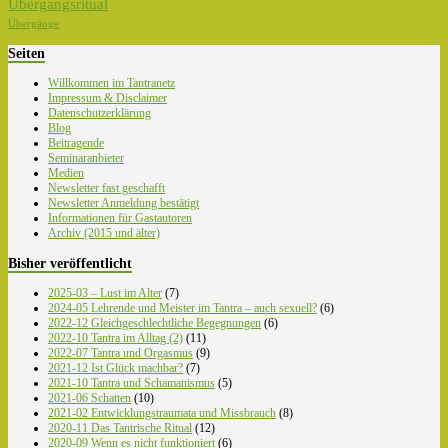
Übergangsritual
Übergänge
Seiten
Willkommen im Tantranetz
Impressum & Disclaimer
Datenschutzerklärung
Blog
Beitragende
Seminaranbieter
Medien
Newsletter fast geschafft
Newsletter Anmeldung bestätigt
Informationen für Gastautoren
Archiv (2015 und älter)
Bisher veröffentlicht
2025-03 – Lust im Alter
(7)
2024-05 Lehrende und Meister im Tantra – auch sexuell?
(6)
2022-12 Gleichgeschlechtliche Begegnungen
(6)
2022-10 Tantra im Alltag (2)
(11)
2022-07 Tantra und Orgasmus
(9)
2021-12 Ist Glück machbar?
(7)
2021-10 Tantra und Schamanismus
(5)
2021-06 Schatten
(10)
2021-02 Entwicklungstraumata und Missbrauch
(8)
2020-11 Das Tantrische Ritual
(12)
2020-09 Wenn es nicht funktioniert
(6)