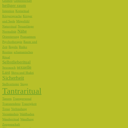
Geilheit
Gemeinschaft
heiliger raum
Intention
Kreisritual
Körpersprache
Körper
und Seele
Mitgefühl
Naturritual
Neuanfänge
Nähe
Normalität
Orientierung
Pranaatmen
Psychotherapie
Raum und
Zeit
Regeln
Risiko
Routine
schamanisches
Ritual
Selbstlieberitual
sexuelle
Sexrausch
Lust
Shiva und Shakti
Sicherheit
Stellvertreter
Stopp
Tantraritual
Tanzen
Transpersonal
Transzendenz
Traurigkeit
Treue
Verbindung
Versständnis
Waldbaden
Wanderritual
Wandlung
Zeugenschaft