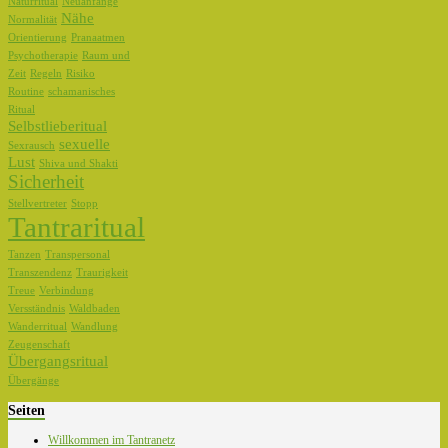
Naturritual
Neuanfänge
Nähe
Normalität
Orientierung
Pranaatmen
Psychotherapie
Raum und
Zeit
Regeln
Risiko
Routine
schamanisches
Ritual
Selbstlieberitual
sexuelle
Sexrausch
Lust
Shiva und Shakti
Sicherheit
Stellvertreter
Stopp
Tantraritual
Tanzen
Transpersonal
Transzendenz
Traurigkeit
Treue
Verbindung
Versständnis
Waldbaden
Wanderritual
Wandlung
Zeugenschaft
Übergangsritual
Übergänge
Seiten
Willkommen im Tantranetz