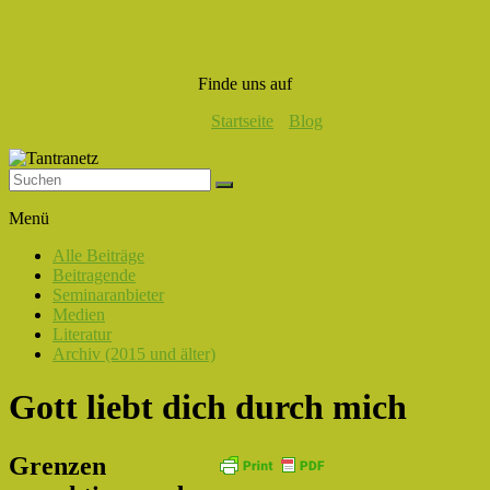
Finde uns auf
Startseite
Blog
Tantranetz
Menü
Verbindung
Alle Beiträge
in
Beitragende
Liebe,
Seminaranbieter
Eros
Medien
und
Literatur
Tantra
Archiv (2015 und älter)
Gott liebt dich durch mich
Grenzen