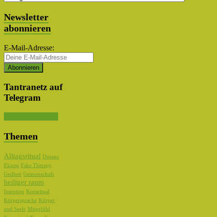
Auswahl
Newsletter
abonnieren
E-Mail-Adresse:
Tantranetz auf
Telegram
Kanal abonnieren
Themen
Alltagsritual
Distanz
Ekzess
Fake Therapy
Geilheit
Gemeinschaft
heiliger raum
Intention
Kreisritual
Körpersprache
Körper
und Seele
Mitgefühl