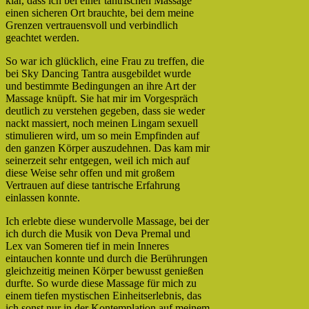
klar, dass ich bei einer tantrischen Massage
einen sicheren Ort brauchte, bei dem meine
Grenzen vertrauensvoll und verbindlich
geachtet werden.
So war ich glücklich, eine Frau zu treffen, die
bei Sky Dancing Tantra ausgebildet wurde
und bestimmte Bedingungen an ihre Art der
Massage knüpft. Sie hat mir im Vorgespräch
deutlich zu verstehen gegeben, dass sie weder
nackt massiert, noch meinen Lingam sexuell
stimulieren wird, um so mein Empfinden auf
den ganzen Körper auszudehnen. Das kam mir
seinerzeit sehr entgegen, weil ich mich auf
diese Weise sehr offen und mit großem
Vertrauen auf diese tantrische Erfahrung
einlassen konnte.
Ich erlebte diese wundervolle Massage, bei der
ich durch die Musik von Deva Premal und
Lex van Someren tief in mein Inneres
eintauchen konnte und durch die Berührungen
gleichzeitig meinen Körper bewusst genießen
durfte. So wurde diese Massage für mich zu
einem tiefen mystischen Einheitserlebnis, das
ich sonst nur in der Kontemplation auf meinem