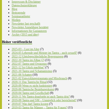
Impressum & Disclaimer
Datenschutzerklärung
Blog
Beitragende
Seminaranbieter
Medien
Newsletter fast geschafft
Newsletter Anmeldung bestätigt
Informationen für Gastautoren
Archiv (2015 und älter)
Bisher veröffentlicht
2025-03 – Lust im Alter
(7)
2024-05 Lehrende und Meister im Tantra – auch sexuell?
(6)
2022-12 Gleichgeschlechtliche Begegnungen
(6)
2022-10 Tantra im Alltag (2)
(11)
2022-07 Tantra und Orgasmus
(9)
2021-12 Ist Glück machbar?
(7)
2021-10 Tantra und Schamanismus
(5)
2021-06 Schatten
(10)
2021-02 Entwicklungstraumata und Missbrauch
(8)
2020-11 Das Tantrische Ritual
(12)
2020-09 Wenn es nicht funktioniert
(6)
2020-06 Tantrische Beziehungskunst
(6)
2020-04 Tantra und Gesellschaft
(9)
2019-11 Wo Tantra draufsteht ist auch Tantra drin?
(6)
2019-09 Tantra und SM – Unmöglich oder bereichernd?
(10)
2019-07 Was darf Tantra kosten
(7)
2019-03 Tantra für Männer – Tantra für Frauen?
(11)