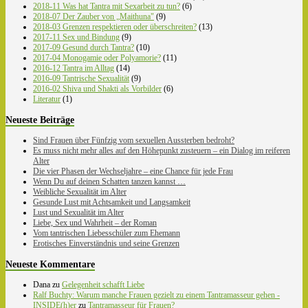
2018-11 Was hat Tantra mit Sexarbeit zu tun?
(6)
2018-07 Der Zauber von „Maithuna"
(9)
2018-03 Grenzen respektieren oder überschreiten?
(13)
2017-11 Sex und Bindung
(9)
2017-09 Gesund durch Tantra?
(10)
2017-04 Monogamie oder Polyamorie?
(11)
2016-12 Tantra im Alltag
(14)
2016-09 Tantrische Sexualität
(9)
2016-02 Shiva und Shakti als Vorbilder
(6)
Literatur
(1)
Neueste Beiträge
Sind Frauen über Fünfzig vom sexuellen Aussterben bedroht?
Es muss nicht mehr alles auf den Höhepunkt zusteuern – ein Dialog im reiferen
Alter
Die vier Phasen der Wechseljahre – eine Chance für jede Frau
Wenn Du auf deinen Schatten tanzen kannst …
Weibliche Sexualität im Alter
Gesunde Lust mit Achtsamkeit und Langsamkeit
Lust und Sexualität im Alter
Liebe, Sex und Wahrheit – der Roman
Vom tantrischen Liebesschüler zum Ehemann
Erotisches Einverständnis und seine Grenzen
Neueste Kommentare
Dana
zu
Gelegenheit schafft Liebe
Ralf Buchty: Warum manche Frauen gezielt zu einem Tantramasseur gehen -
INSIDE(h)er
zu
Tantramasseur für Frauen?