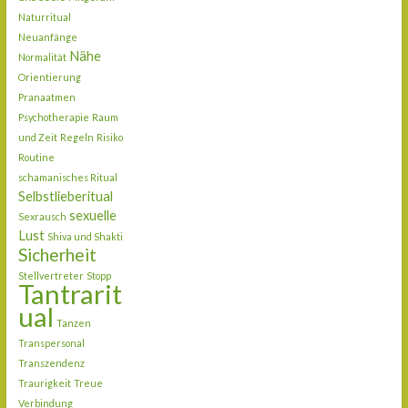
Naturritual
Neuanfänge
Nähe
Normalität
Orientierung
Pranaatmen
Psychotherapie
Raum
und Zeit
Regeln
Risiko
Routine
schamanisches Ritual
Selbstlieberitual
sexuelle
Sexrausch
Lust
Shiva und Shakti
Sicherheit
Stellvertreter
Stopp
Tantrarit
ual
Tanzen
Transpersonal
Transzendenz
Traurigkeit
Treue
Verbindung