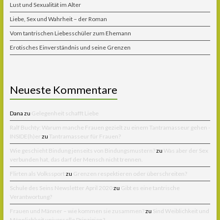
Lust und Sexualität im Alter
Liebe, Sex und Wahrheit – der Roman
Vom tantrischen Liebesschüler zum Ehemann
Erotisches Einverständnis und seine Grenzen
Neueste Kommentare
Dana
zu
Gelegenheit schafft Liebe
Ralf Buchty: Warum manche Frauen gezielt zu einem Tantramasseur gehen -
INSIDE(h)er
zu
Tantramasseur für Frauen?
Wie geschieht Bindung jenseits von Bindungsmustern?
zu
Was aber der Sex
verbunden hat, das darf der Mensch nicht trennen.
Flirten als Volkssport
zu
Grenzen respektieren oder überschreiten?
Schule des Seins Newsletter April 2020
zu
Gibt es eine tantrische
Verantwortung?
Frauen und Männer – wie kommen sie zusammen?
zu
Sind Weiblichkeit und
Männlichkeit universelle Prinzipien?