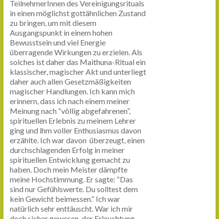
TeilnehmerInnen des Vereinigungsrituals
in einen möglichst gottähnlichen Zustand
zu bringen, um mit diesem
Ausgangspunkt in einem hohen
Bewusstsein und viel Energie
überragende Wirkungen zu erzielen. Als
solches ist daher das Maithuna-Ritual ein
klassischer, magischer Akt und unterliegt
daher auch allen Gesetzmäßigkeiten
magischer Handlungen. Ich kann mich
erinnern, dass ich nach einem meiner
Meinung nach “völlig abgefahrenen”,
spirituellen Erlebnis zu meinem Lehrer
ging und ihm voller Enthusiasmus davon
erzählte. Ich war davon überzeugt, einen
durchschlagenden Erfolg in meiner
spirituellen Entwicklung gemacht zu
haben. Doch mein Meister dämpfte
meine Hochstimmung. Er sagte: “Das
sind nur Gefühlswerte. Du solltest dem
kein Gewicht beimessen.“ Ich war
natürlich sehr enttäuscht. War ich mir
doch sicher gewesen, der Erleuchtung