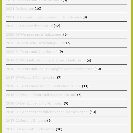
2021-06 Schatten
(10)
2021-02 Entwicklungstraumata und Missbrauch
(8)
2020-11 Das Tantrische Ritual
(12)
2020-09 Wenn es nicht funktioniert
(6)
2020-06 Tantrische Beziehungskunst
(6)
2020-04 Tantra und Gesellschaft
(9)
2019-11 Wo Tantra draufsteht ist auch Tantra drin?
(6)
2019-09 Tantra und SM – Unmöglich oder bereichernd?
(10)
2019-07 Was darf Tantra kosten
(7)
2019-03 Tantra für Männer – Tantra für Frauen?
(11)
2018-11 Was hat Tantra mit Sexarbeit zu tun?
(6)
2018-07 Der Zauber von „Maithuna"
(9)
2018-03 Grenzen respektieren oder überschreiten?
(13)
2017-11 Sex und Bindung
(9)
2017-09 Gesund durch Tantra?
(10)