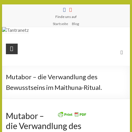
Finde uns auf
Startseite
Blog
Tantranetz
Verbindung
in
Liebe,
Mutabor – die Verwandlung des
Eros
Bewusstseins im Maithuna-Ritual.
und
Tantra
Mutabor –
die Verwandlung des