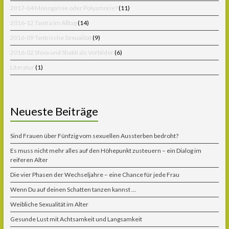
2017-04 Monogamie oder Polyamorie?
(11)
2016-12 Tantra im Alltag
(14)
2016-09 Tantrische Sexualität
(9)
2016-02 Shiva und Shakti als Vorbilder
(6)
Literatur
(1)
Neueste Beiträge
Sind Frauen über Fünfzig vom sexuellen Aussterben bedroht?
Es muss nicht mehr alles auf den Höhepunkt zusteuern – ein Dialog im
reiferen Alter
Die vier Phasen der Wechseljahre – eine Chance für jede Frau
Wenn Du auf deinen Schatten tanzen kannst …
Weibliche Sexualität im Alter
Gesunde Lust mit Achtsamkeit und Langsamkeit