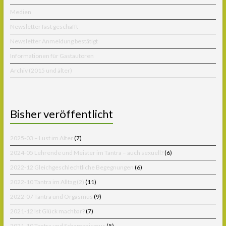
Medien
Newsletter fast geschafft
Newsletter Anmeldung bestätigt
Informationen für Gastautoren
Archiv (2015 und älter)
Bisher veröffentlicht
2025-03 – Lust im Alter
(7)
2024-05 Lehrende und Meister im Tantra – auch sexuell?
(6)
2022-12 Gleichgeschlechtliche Begegnungen
(6)
2022-10 Tantra im Alltag (2)
(11)
2022-07 Tantra und Orgasmus
(9)
2021-12 Ist Glück machbar?
(7)
2021-10 Tantra und Schamanismus
(5)