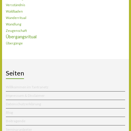
Versständnis
Waldbaden
Wanderritual
Wandlung
Zeugenschaft
Übergangsritual
Übergänge
Seiten
Willkommen im Tantranetz
Impressum & Disclaimer
Datenschutzerklärung
Blog
Beitragende
Seminaranbieter